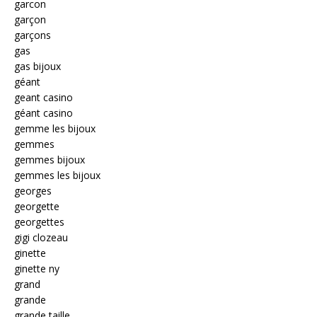
garcon
garçon
garçons
gas
gas bijoux
géant
geant casino
géant casino
gemme les bijoux
gemmes
gemmes bijoux
gemmes les bijoux
georges
georgette
georgettes
gigi clozeau
ginette
ginette ny
grand
grande
grande taille