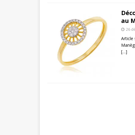
Déco
au M
26 d
Articl
Manège
[…]