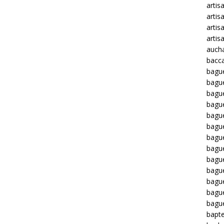
artis
artis
artis
artis
auch
bacca
bagu
bagu
bague
bagu
bagu
bagu
bagu
bague
bague
bague
bagu
bagu
bagu
bapt