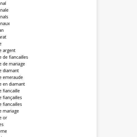
anal
anale
anals
anaux
an
rat
e
e argent
 de fiancailles
e de mariage
e diamant
e emeraude
e en diamant
 fiancaille
 fiançailles
 fiancailles
e mariage
e or
es
eme