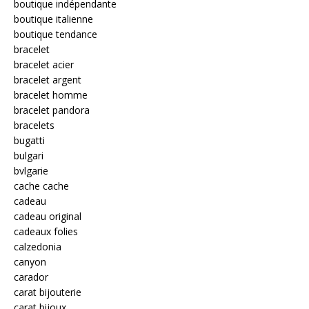
boutique indépendante
boutique italienne
boutique tendance
bracelet
bracelet acier
bracelet argent
bracelet homme
bracelet pandora
bracelets
bugatti
bulgari
bvlgarie
cache cache
cadeau
cadeau original
cadeaux folies
calzedonia
canyon
carador
carat bijouterie
carat bijoux