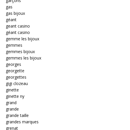
garçons
gas
gas bijoux
géant
geant casino
géant casino
gemme les bijoux
gemmes
gemmes bijoux
gemmes les bijoux
georges
georgette
georgettes
gigi clozeau
ginette
ginette ny
grand
grande
grande taille
grandes marques
grenat