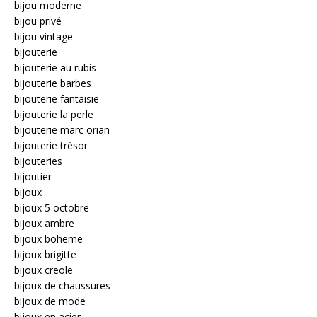
bijou moderne
bijou privé
bijou vintage
bijouterie
bijouterie au rubis
bijouterie barbes
bijouterie fantaisie
bijouterie la perle
bijouterie marc orian
bijouterie trésor
bijouteries
bijoutier
bijoux
bijoux 5 octobre
bijoux ambre
bijoux boheme
bijoux brigitte
bijoux creole
bijoux de chaussures
bijoux de mode
bijoux en acier