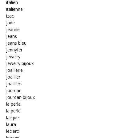
italien
italienne
izac
jade
jeanne
jeans
jeans bleu
jennyfer
jewelry
jewelry bijoux
joaillerie
joaillier
joailliers
jourdan
jourdan bijoux
la perla
la perle
lalique
laura
leclerc
lepage