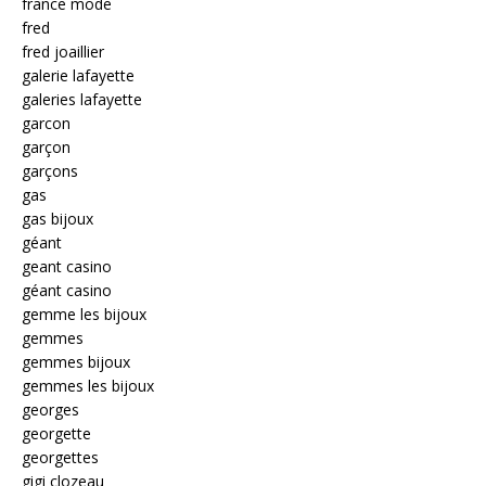
france mode
fred
fred joaillier
galerie lafayette
galeries lafayette
garcon
garçon
garçons
gas
gas bijoux
géant
geant casino
géant casino
gemme les bijoux
gemmes
gemmes bijoux
gemmes les bijoux
georges
georgette
georgettes
gigi clozeau