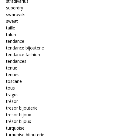
stradivarius
superdry
swarovski
sweat
taille
talon
tendance
tendance bijouterie
tendance fashion
tendances
tenue
tenues
toscane
tous
tragus
trésor
tresor bijouterie
tresor bijoux
trésor bijoux
turquoise
turquoise bijouterie