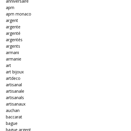
anniversaire
apm
apm monaco
argent
argente
argenté
argentés
argents
armani
armanie
art
art bijoux
artdeco
artisanal
artisanale
artisanals
artisanaux
auchan
baccarat
bague
bague argent