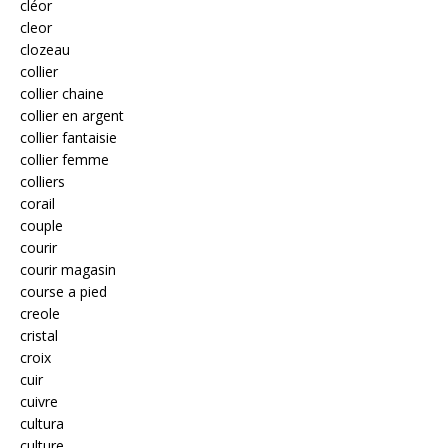
cléor
cleor
clozeau
collier
collier chaine
collier en argent
collier fantaisie
collier femme
colliers
corail
couple
courir
courir magasin
course a pied
creole
cristal
croix
cuir
cuivre
cultura
culture