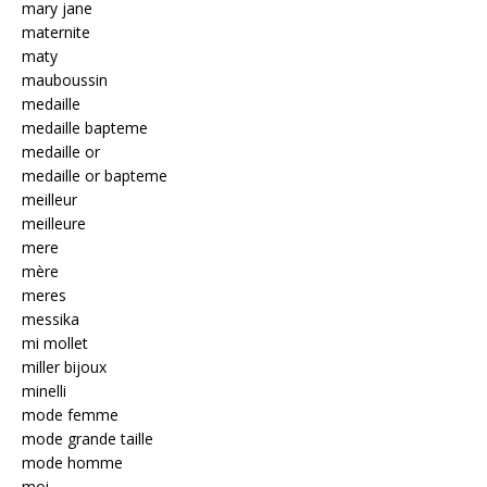
mary jane
maternite
maty
mauboussin
medaille
medaille bapteme
medaille or
medaille or bapteme
meilleur
meilleure
mere
mère
meres
messika
mi mollet
miller bijoux
minelli
mode femme
mode grande taille
mode homme
moi