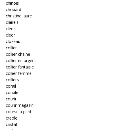
chinois
chopard
christine laure
claire's
cléor
cleor
clozeau
collier
collier chaine
collier en argent
collier fantaisie
collier femme
colliers
corail
couple
courir
courir magasin
course a pied
creole
cristal