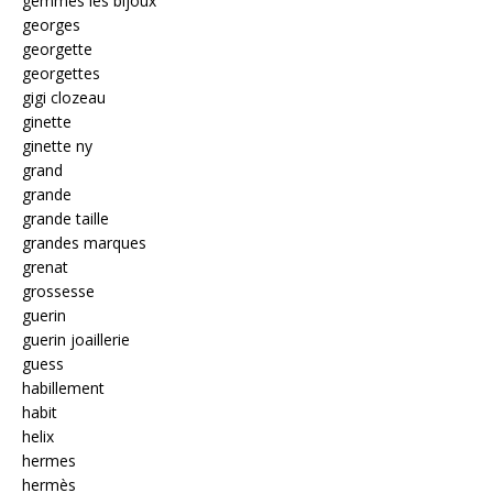
gemmes les bijoux
georges
georgette
georgettes
gigi clozeau
ginette
ginette ny
grand
grande
grande taille
grandes marques
grenat
grossesse
guerin
guerin joaillerie
guess
habillement
habit
helix
hermes
hermès