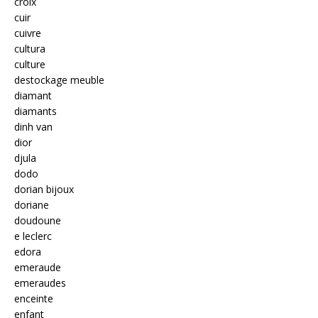
croix
cuir
cuivre
cultura
culture
destockage meuble
diamant
diamants
dinh van
dior
djula
dodo
dorian bijoux
doriane
doudoune
e leclerc
edora
emeraude
emeraudes
enceinte
enfant