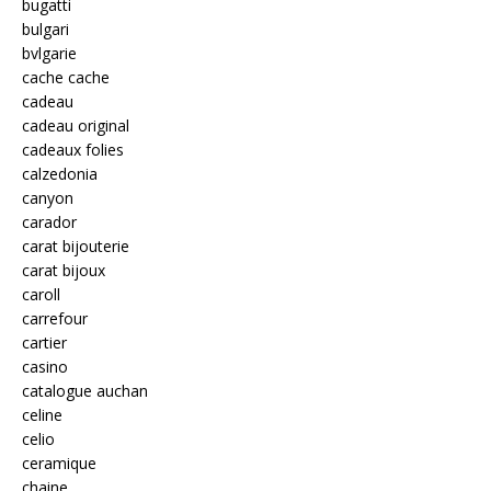
bugatti
bulgari
bvlgarie
cache cache
cadeau
cadeau original
cadeaux folies
calzedonia
canyon
carador
carat bijouterie
carat bijoux
caroll
carrefour
cartier
casino
catalogue auchan
celine
celio
ceramique
chaine