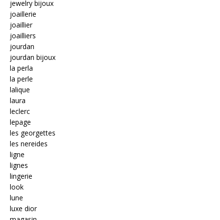
jewelry bijoux
joaillerie
joaillier
joailliers
jourdan
jourdan bijoux
la perla
la perle
lalique
laura
leclerc
lepage
les georgettes
les nereides
ligne
lignes
lingerie
look
lune
luxe dior
magasin