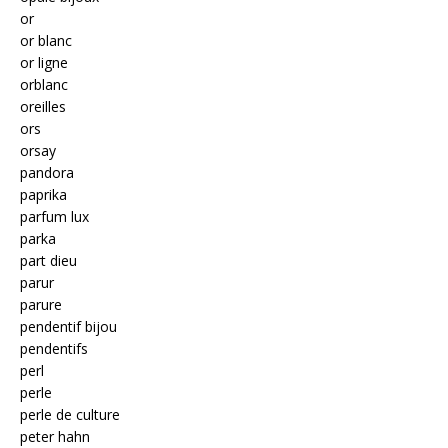
or
or blanc
or ligne
orblanc
oreilles
ors
orsay
pandora
paprika
parfum lux
parka
part dieu
parur
parure
pendentif bijou
pendentifs
perl
perle
perle de culture
peter hahn