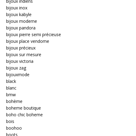
bijoux indiens
bijoux inox
bijoux kabyle
bijoux moderne
bijoux pandora
bijoux pierre semi précieuse
bijoux place vendome
bijoux précieux
bijoux sur mesure
bijoux victoria
bijoux zag
bijouxmode
black
blanc
bmw
bohème
boheme boutique
boho chic boheme
bois
boohoo
boots