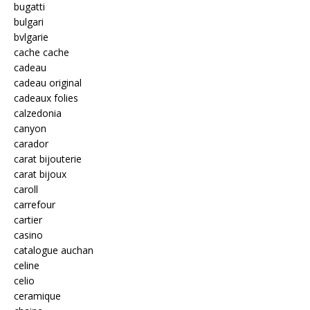
bugatti
bulgari
bvlgarie
cache cache
cadeau
cadeau original
cadeaux folies
calzedonia
canyon
carador
carat bijouterie
carat bijoux
caroll
carrefour
cartier
casino
catalogue auchan
celine
celio
ceramique