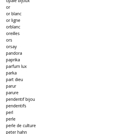
opale bijoux
or
or blanc
or ligne
orblanc
oreilles
ors
orsay
pandora
paprika
parfum lux
parka
part dieu
parur
parure
pendentif bijou
pendentifs
perl
perle
perle de culture
peter hahn