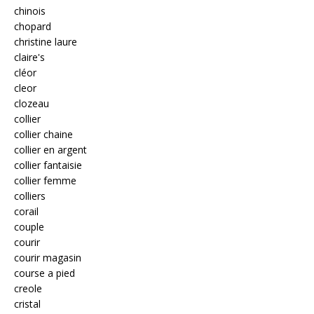
chinois
chopard
christine laure
claire's
cléor
cleor
clozeau
collier
collier chaine
collier en argent
collier fantaisie
collier femme
colliers
corail
couple
courir
courir magasin
course a pied
creole
cristal