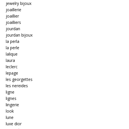
jewelry bijoux
joaillerie
joaillier
joailliers
jourdan
jourdan bijoux
la perla
la perle
lalique
laura
leclerc
lepage
les georgettes
les nereides
ligne
lignes
lingerie
look
lune
luxe dior