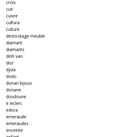
croix
cuir
cuivre
cultura
culture
destockage meuble
diamant
diamants
dinh van
dior
djula
dodo
dorian bijoux
doriane
doudoune
e leclerc
edora
emeraude
emeraudes
enceinte
enfant