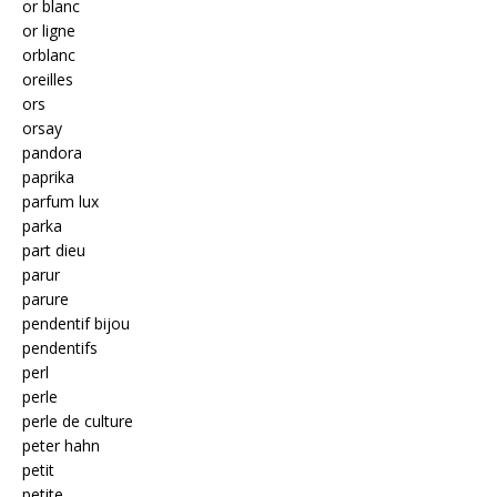
or blanc
or ligne
orblanc
oreilles
ors
orsay
pandora
paprika
parfum lux
parka
part dieu
parur
parure
pendentif bijou
pendentifs
perl
perle
perle de culture
peter hahn
petit
petite