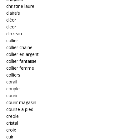
christine laure
claire's
cléor
cleor
clozeau
collier
collier chaine
collier en argent
collier fantaisie
collier femme
colliers
corail
couple
courir
courir magasin
course a pied
creole
cristal
croix
cuir