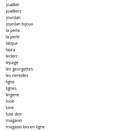
joaillier
joailliers
jourdan
jourdan bijoux
la perla
la perle
lalique
laura
leclerc
lepage
les georgettes
les nereides
ligne
lignes
lingerie
look
lune
luxe dior
magasin
magasin bio en ligne