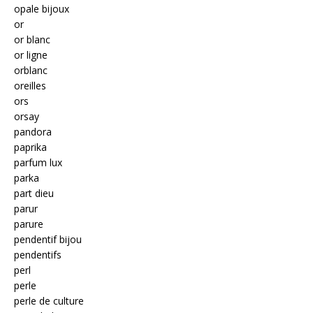
opale bijoux
or
or blanc
or ligne
orblanc
oreilles
ors
orsay
pandora
paprika
parfum lux
parka
part dieu
parur
parure
pendentif bijou
pendentifs
perl
perle
perle de culture