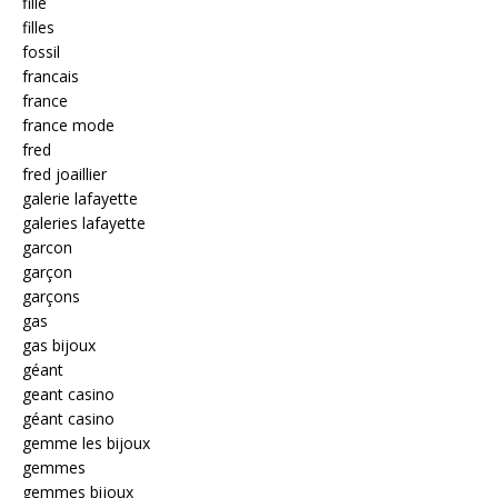
fille
filles
fossil
francais
france
france mode
fred
fred joaillier
galerie lafayette
galeries lafayette
garcon
garçon
garçons
gas
gas bijoux
géant
geant casino
géant casino
gemme les bijoux
gemmes
gemmes bijoux