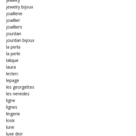
jewelry
jewelry bijoux
joaillerie
joaillier
joailliers
jourdan
jourdan bijoux
la perla
la perle
lalique
laura
leclerc
lepage
les georgettes
les nereides
ligne
lignes
lingerie
look
lune
luxe dior