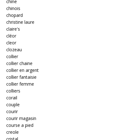
chine
chinois
chopard
christine laure
claire's
cléor
cleor
clozeau
collier
collier chaine
collier en argent
collier fantaisie
collier femme
colliers
corail
couple
courir
courir magasin
course a pied
creole
cristal