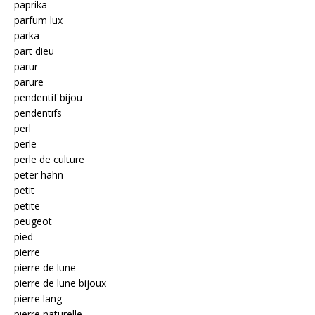
paprika
parfum lux
parka
part dieu
parur
parure
pendentif bijou
pendentifs
perl
perle
perle de culture
peter hahn
petit
petite
peugeot
pied
pierre
pierre de lune
pierre de lune bijoux
pierre lang
pierre naturelle