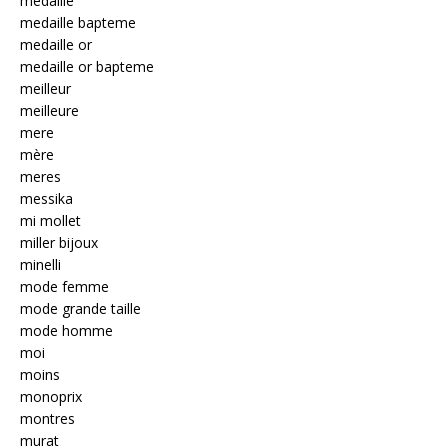
medaille
medaille bapteme
medaille or
medaille or bapteme
meilleur
meilleure
mere
mère
meres
messika
mi mollet
miller bijoux
minelli
mode femme
mode grande taille
mode homme
moi
moins
monoprix
montres
murat