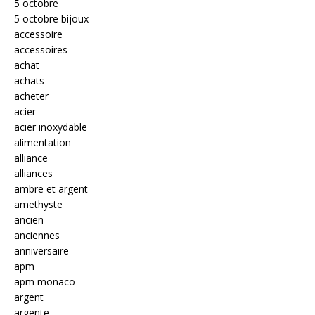
5 octobre
5 octobre bijoux
accessoire
accessoires
achat
achats
acheter
acier
acier inoxydable
alimentation
alliance
alliances
ambre et argent
amethyste
ancien
anciennes
anniversaire
apm
apm monaco
argent
argente