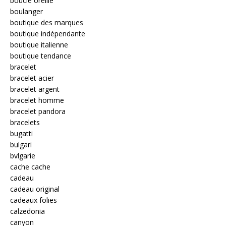
boucle oreille
boulanger
boutique des marques
boutique indépendante
boutique italienne
boutique tendance
bracelet
bracelet acier
bracelet argent
bracelet homme
bracelet pandora
bracelets
bugatti
bulgari
bvlgarie
cache cache
cadeau
cadeau original
cadeaux folies
calzedonia
canyon