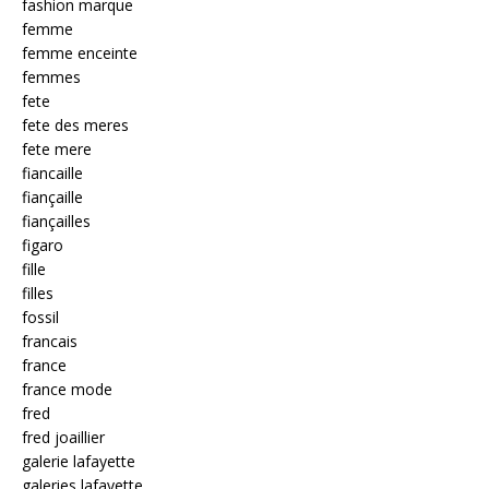
fashion marque
femme
femme enceinte
femmes
fete
fete des meres
fete mere
fiancaille
fiançaille
fiançailles
figaro
fille
filles
fossil
francais
france
france mode
fred
fred joaillier
galerie lafayette
galeries lafayette