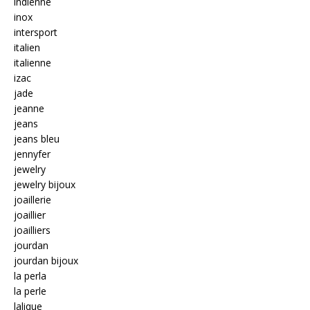
indienne
inox
intersport
italien
italienne
izac
jade
jeanne
jeans
jeans bleu
jennyfer
jewelry
jewelry bijoux
joaillerie
joaillier
joailliers
jourdan
jourdan bijoux
la perla
la perle
lalique