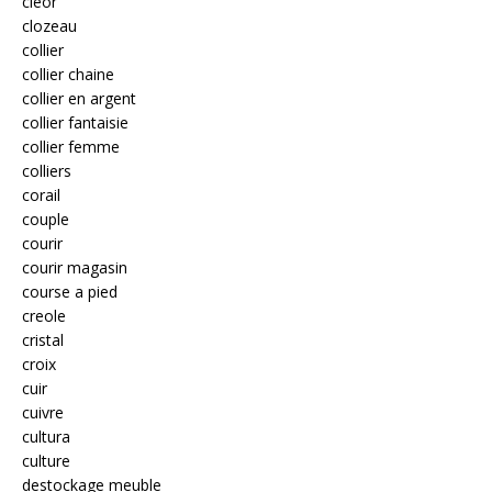
cleor
clozeau
collier
collier chaine
collier en argent
collier fantaisie
collier femme
colliers
corail
couple
courir
courir magasin
course a pied
creole
cristal
croix
cuir
cuivre
cultura
culture
destockage meuble