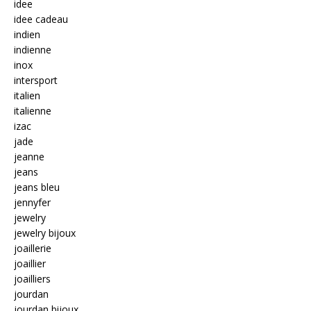
idee
idee cadeau
indien
indienne
inox
intersport
italien
italienne
izac
jade
jeanne
jeans
jeans bleu
jennyfer
jewelry
jewelry bijoux
joaillerie
joaillier
joailliers
jourdan
jourdan bijoux