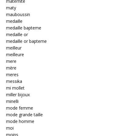
maternite
maty
mauboussin
medaille
medaille bapteme
medaille or
medaille or bapteme
meilleur
meilleure
mere
mère
meres
messika
mi mollet
miller bijoux
minelli
mode femme
mode grande taille
mode homme
moi
moins