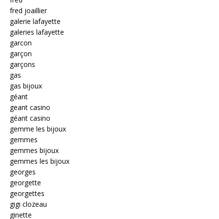
fred joaillier
galerie lafayette
galeries lafayette
garcon
garçon
garçons
gas
gas bijoux
géant
geant casino
géant casino
gemme les bijoux
gemmes
gemmes bijoux
gemmes les bijoux
georges
georgette
georgettes
gigi clozeau
ginette