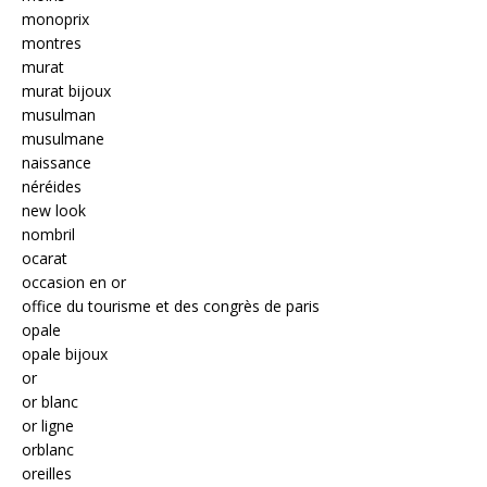
monoprix
montres
murat
murat bijoux
musulman
musulmane
naissance
néréides
new look
nombril
ocarat
occasion en or
office du tourisme et des congrès de paris
opale
opale bijoux
or
or blanc
or ligne
orblanc
oreilles