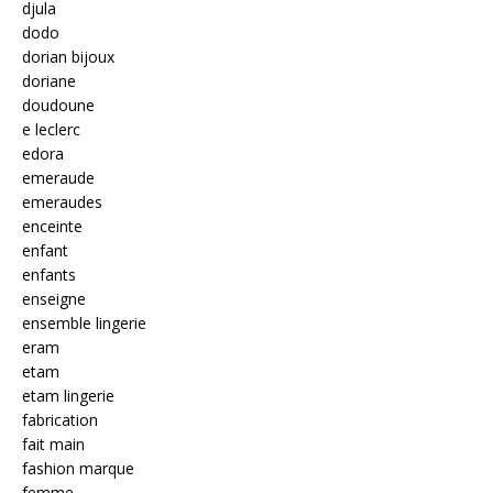
djula
dodo
dorian bijoux
doriane
doudoune
e leclerc
edora
emeraude
emeraudes
enceinte
enfant
enfants
enseigne
ensemble lingerie
eram
etam
etam lingerie
fabrication
fait main
fashion marque
femme