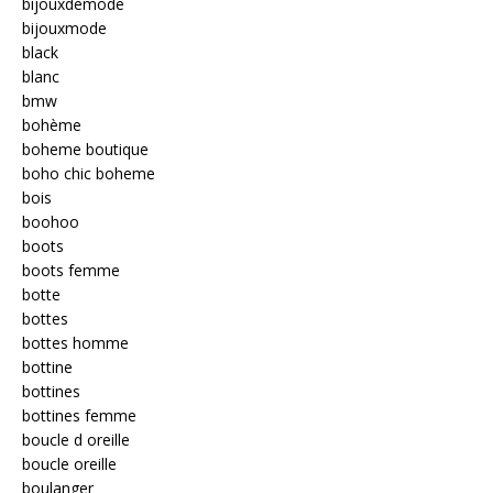
bijouxdemode
bijouxmode
black
blanc
bmw
bohème
boheme boutique
boho chic boheme
bois
boohoo
boots
boots femme
botte
bottes
bottes homme
bottine
bottines
bottines femme
boucle d oreille
boucle oreille
boulanger