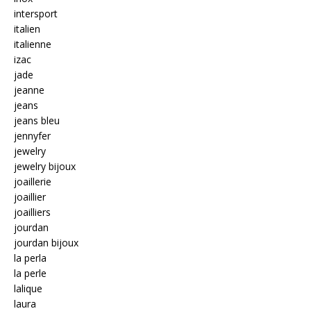
intersport
italien
italienne
izac
jade
jeanne
jeans
jeans bleu
jennyfer
jewelry
jewelry bijoux
joaillerie
joaillier
joailliers
jourdan
jourdan bijoux
la perla
la perle
lalique
laura