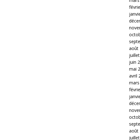
mars
févri
janvi
déce
nove
octo
sept
août
juille
juin 
mai 
avril
mars
févri
janvi
déce
nove
octo
sept
août
juille