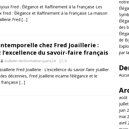
notre
ijoux Fred : Élégance et Raffinement à la Française Les
Éléga
x Fred : Élégance et Raffinement à la Française La maison
Symb
aillerie Fred
[…]
Éléga
des b
Éléga
de Bi
ntemporelle chez Fred Joaillerie :
Explo
l’excellence du savoir-faire français
par l
bulletin-dinformation-paris24
0
De
Joaillerie Fred Joaillerie : L’excellence du savoir-faire joaillier
Aucun
des décennies, Fred Joaillerie incarne l’élégance et le
a française
[…]
Ar
août
juille
juin 
mai 
avril