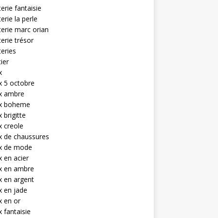
terie fantaisie
terie la perle
terie marc orian
terie trésor
teries
tier
x
x 5 octobre
ux ambre
ux boheme
 brigitte
x creole
x de chaussures
ux de mode
x en acier
x en ambre
x en argent
x en jade
x en or
x fantaisie