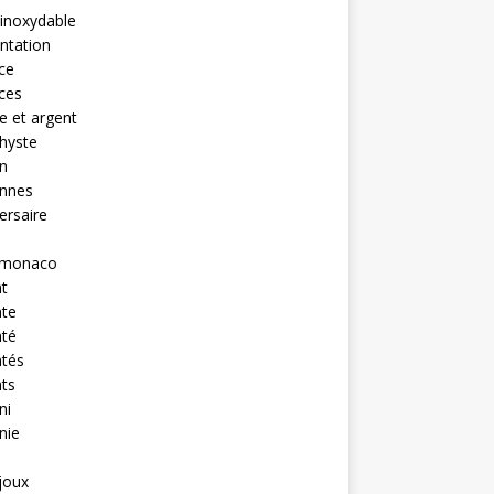
 inoxydable
ntation
nce
nces
 et argent
hyste
n
ennes
ersaire
monaco
t
nte
nté
ntés
ts
ni
nie
ijoux