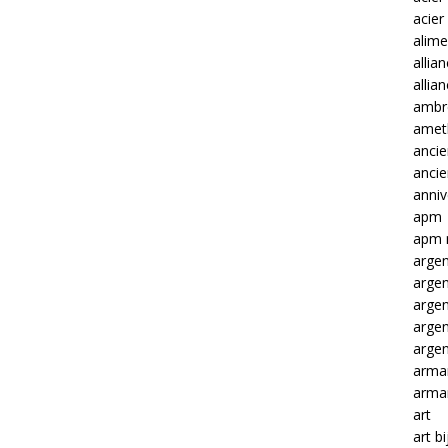
acier
alime
allia
allia
ambre
amet
ancie
anci
anniv
apm
apm 
argen
arge
arge
arge
argen
arma
arma
art
art b