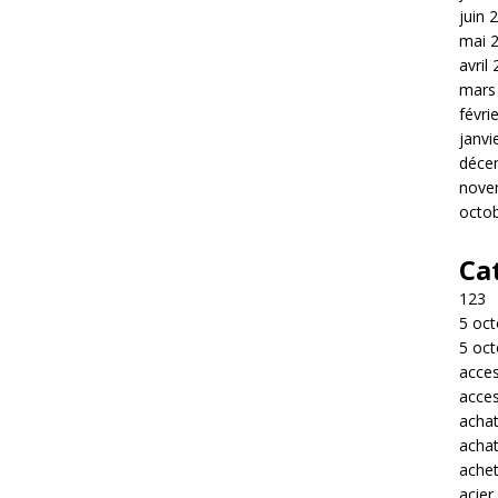
juin 
mai 
avril
mars
févri
janvi
déce
nove
octo
Ca
123
5 oct
5 oct
acces
acces
acha
acha
achet
acier