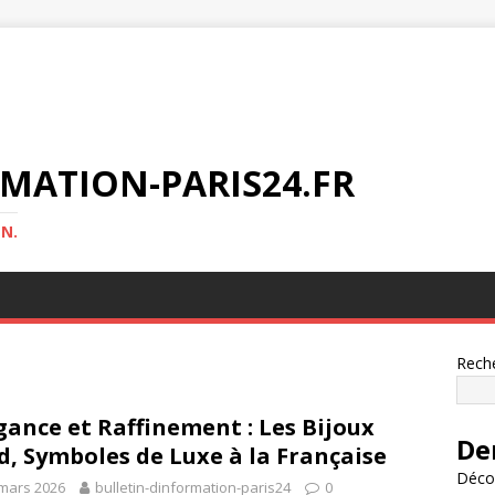
MATION-PARIS24.FR
N.
Rech
gance et Raffinement : Les Bijoux
De
d, Symboles de Luxe à la Française
Décou
mars 2026
bulletin-dinformation-paris24
0