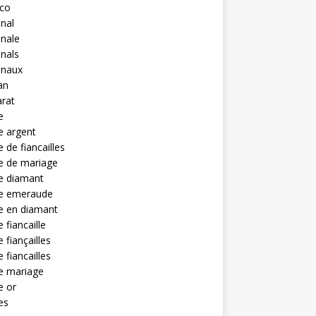
eco
anal
anale
anals
anaux
an
rat
e
e argent
 de fiancailles
e de mariage
e diamant
e emeraude
e en diamant
 fiancaille
 fiançailles
 fiancailles
e mariage
e or
es