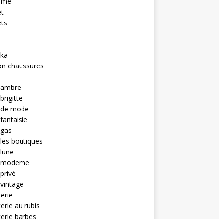
eme
et
ets
hka
on chaussures
u ambre
brigitte
u de mode
 fantaisie
 gas
 les boutiques
 lune
u moderne
 privé
 vintage
terie
terie au rubis
terie barbes