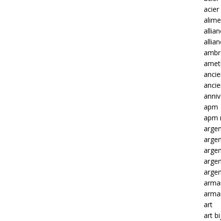
acier
alime
allia
allia
ambre
amet
ancie
anci
anniv
apm
apm 
argen
arge
arge
arge
argen
arma
arma
art
art b