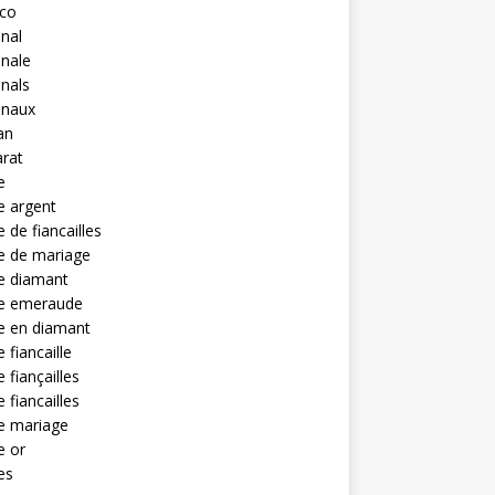
eco
anal
anale
anals
anaux
an
rat
e
e argent
 de fiancailles
e de mariage
e diamant
e emeraude
e en diamant
 fiancaille
 fiançailles
 fiancailles
e mariage
e or
es