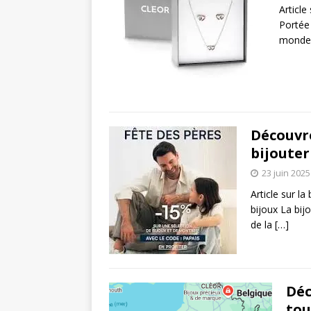
Article
Portée
monde
Découvre
bijouter
23 juin 2025
Article sur la
bijoux La bi
de la
[…]
Déc
tou