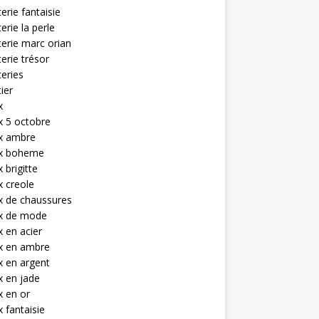
terie fantaisie
terie la perle
terie marc orian
terie trésor
teries
tier
x
x 5 octobre
ux ambre
ux boheme
 brigitte
x creole
x de chaussures
ux de mode
x en acier
x en ambre
x en argent
x en jade
x en or
x fantaisie