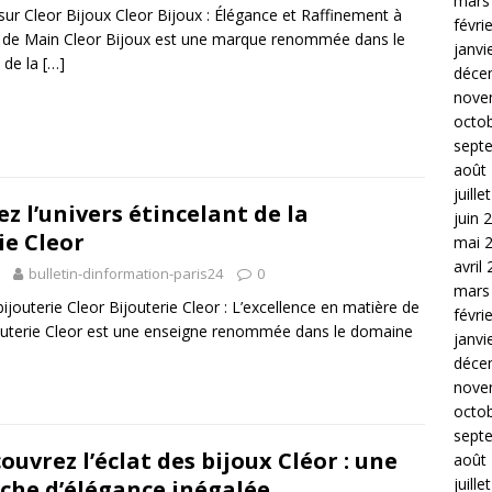
mars
 sur Cleor Bijoux Cleor Bijoux : Élégance et Raffinement à
févri
 de Main Cleor Bijoux est une marque renommée dans le
janvi
 de la
[…]
déce
nove
octo
sept
août
juille
z l’univers étincelant de la
juin 
ie Cleor
mai 
avril
bulletin-dinformation-paris24
0
mars
 bijouterie Cleor Bijouterie Cleor : L’excellence en matière de
févri
jouterie Cleor est une enseigne renommée dans le domaine
janvi
déce
nove
octo
sept
ouvrez l’éclat des bijoux Cléor : une
août
juille
che d’élégance inégalée