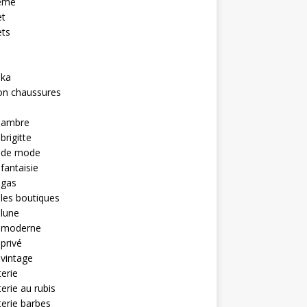
eme
et
ets
hka
on chaussures
u ambre
brigitte
u de mode
 fantaisie
 gas
 les boutiques
 lune
u moderne
 privé
 vintage
terie
terie au rubis
terie barbes