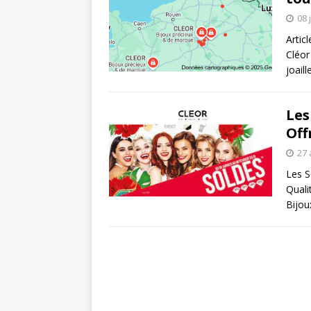
08 
Artic
Cléor
joaill
Les
Off
27 
Les S
Quali
Bijo