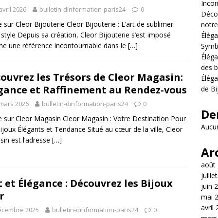
Incon
avril 2026
bulletin-dinformation-paris24
0
Décou
le sur Cleor Bijouterie Cleor Bijouterie : L’art de sublimer
notre
 style Depuis sa création, Cleor Bijouterie s’est imposé
Éléga
 une référence incontournable dans le
[…]
Symb
Éléga
des b
ouvrez les Trésors de Cleor Magasin:
Éléga
gance et Raffinement au Rendez-vous
de Bi
mars 2026
bulletin-dinformation-paris24
0
De
le sur Cleor Magasin Cleor Magasin : Votre Destination Pour
Aucun
ijoux Élégants et Tendance Situé au cœur de la ville, Cleor
in est l’adresse
[…]
Ar
août
juille
t et Élégance : Découvrez les Bijoux
juin 
r
mai 
avril
écembre 2025
bulletin-dinformation-paris24
0