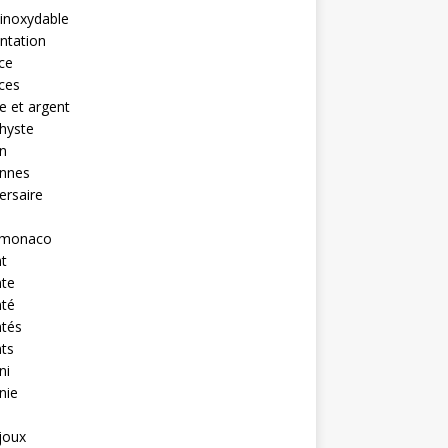
 inoxydable
ntation
nce
nces
 et argent
hyste
n
ennes
ersaire
monaco
t
nte
nté
ntés
ts
ni
nie
ijoux