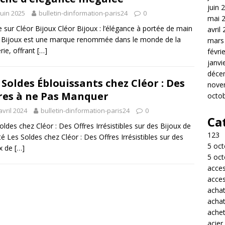
juin 
juin 2025
bulletin-dinformation-paris24
0
mai 
le sur Cléor Bijoux Cléor Bijoux : l’élégance à portée de main
avril
 Bijoux est une marque renommée dans le monde de la
mars
erie, offrant
[…]
févri
janvi
déce
 Soldes Éblouissants chez Cléor : Des
nove
res à ne Pas Manquer
octo
avril 2024
bulletin-dinformation-paris24
0
Ca
oldes chez Cléor : Des Offres Irrésistibles sur des Bijoux de
123
té Les Soldes chez Cléor : Des Offres Irrésistibles sur des
5 oct
ux de
[…]
5 oct
acces
acces
acha
acha
achet
acier