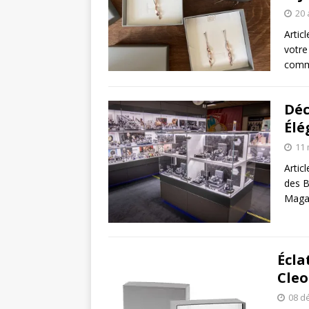
20 
Artic
votre
comme
Déc
Élé
11 
Artic
des B
Magas
Écla
Cleo
08 d