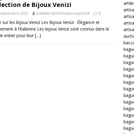
artd
lection de Bijoux Venizi
artis
 septembre 2025
bulletin-dinformation-paris24
0
artis
le sur les bijoux Venizi Les Bijoux Venizi : Élégance et
artis
nement à l’Italienne Les bijoux Venizi sont connus dans le
artis
 entier pour leur
[…]
auch
bacca
bagu
bagu
bague
bagu
bagu
bagu
bagu
bague
bague
bague
bagu
bagu
bagu