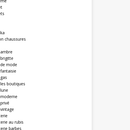
eme
et
ets
hka
on chaussures
u ambre
brigitte
u de mode
 fantaisie
 gas
 les boutiques
 lune
u moderne
 privé
 vintage
terie
terie au rubis
terie barbes