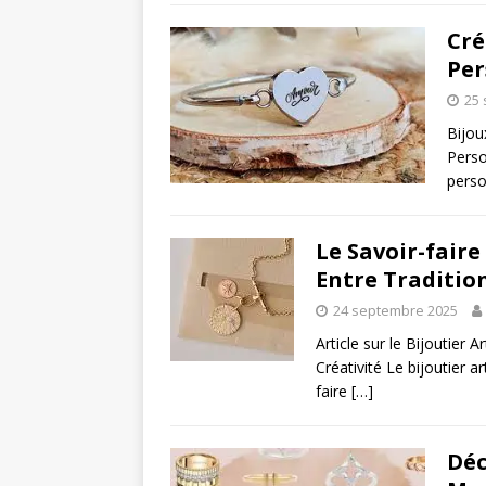
Cré
Per
25
Bijou
Perso
perso
Le Savoir-faire
Entre Tradition
24 septembre 2025
Article sur le Bijoutier A
Créativité Le bijoutier a
faire
[…]
Déc