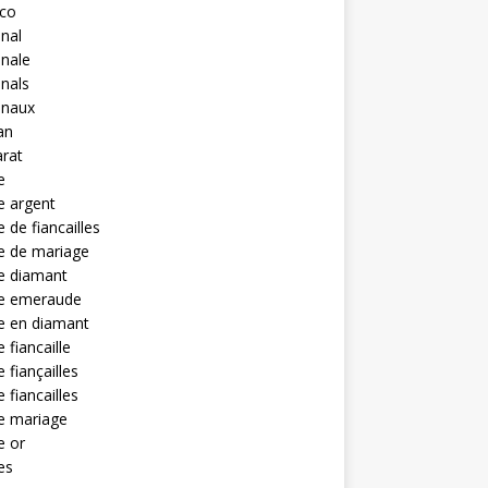
eco
anal
anale
anals
anaux
an
rat
e
e argent
 de fiancailles
e de mariage
e diamant
e emeraude
e en diamant
 fiancaille
 fiançailles
 fiancailles
e mariage
e or
es