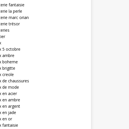
terie fantaisie
terie la perle
terie marc orian
terie trésor
teries
tier
x
x 5 octobre
ux ambre
ux boheme
 brigitte
x creole
x de chaussures
ux de mode
x en acier
x en ambre
x en argent
x en jade
x en or
x fantaisie