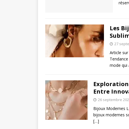
rése
Les Bi
Sublim
27 sept
Article sur
Tendance e
mode qui 
Exploration
Entre Innov
26 septembre 20
Bijoux Modernes Le
bijoux modernes son
[…]