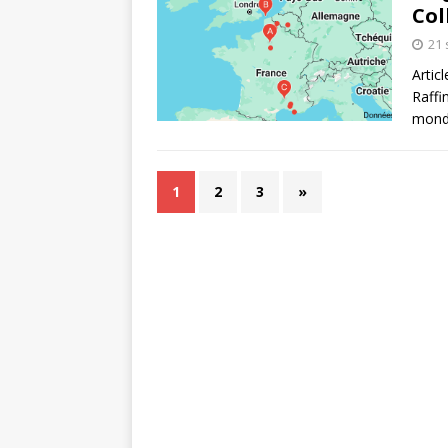
Col
21
Artic
Raffi
monde
1
2
3
»