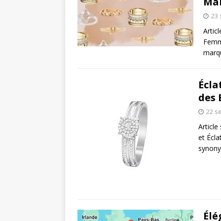
Ma
23
Artic
Femme
marq
Écla
des 
22 s
Article
et Écl
synony
Élé