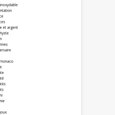
 inoxydable
ntation
nce
nces
 et argent
hyste
n
ennes
ersaire
monaco
t
nte
nté
ntés
ts
ni
nie
ijoux