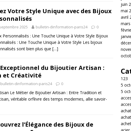
juin 
ez Votre Style Unique avec des Bijoux
mai 
avril
sonnalisés
mars
 septembre 2025
bulletin-dinformation-paris24
0
févri
x Personnalisés : Une Touche Unique à Votre Style Bijoux
janvi
nnalisés : Une Touche Unique à Votre Style Les bijoux
déce
nnalisés sont bien plus que
[…]
nove
octo
 Exceptionnel du Bijoutier Artisan :
Ca
 et Créativité
123
bulletin-dinformation-paris24
0
5 oct
5 oct
rtisan Le Métier de Bijoutier Artisan : Entre Tradition et
acces
rtisan, véritable orfèvre des temps modernes, allie savoir-
acces
acha
acha
ouvrez l’Élégance des Bijoux de
achet
acier