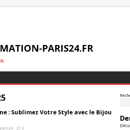
MATION-PARIS24.FR
N.
25
Rech
e : Sublimez Votre Style avec le Bijou
De
Décou
-paris24
0