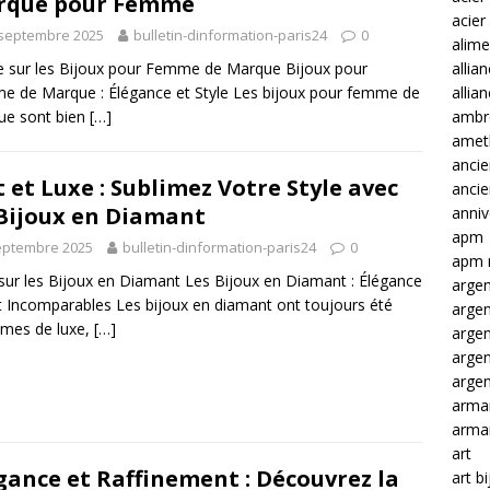
rque pour Femme
acier
 septembre 2025
bulletin-dinformation-paris24
0
alime
allia
le sur les Bijoux pour Femme de Marque Bijoux pour
allia
 de Marque : Élégance et Style Les bijoux pour femme de
ambre
ue sont bien
[…]
amet
ancie
t et Luxe : Sublimez Votre Style avec
anci
Bijoux en Diamant
anniv
apm
eptembre 2025
bulletin-dinformation-paris24
0
apm 
 sur les Bijoux en Diamant Les Bijoux en Diamant : Élégance
argen
at Incomparables Les bijoux en diamant ont toujours été
arge
mes de luxe,
[…]
arge
arge
argen
arma
arma
art
gance et Raffinement : Découvrez la
art b