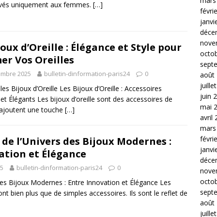
mars
rvés uniquement aux femmes.
[…]
févri
janvi
déce
nove
joux d’Oreille : Élégance et Style pour
octo
er Vos Oreilles
sept
embre 2025
bulletin-dinformation-paris24
0
août
juille
 les Bijoux d’Oreille Les Bijoux d’Oreille : Accessoires
juin 
t Élégants Les bijoux d’oreille sont des accessoires de
mai 
ajoutent une touche
[…]
avril
mars
févri
 de l’Univers des Bijoux Modernes :
janvi
ation et Élégance
déce
25
bulletin-dinformation-paris24
0
nove
octo
s Bijoux Modernes : Entre Innovation et Élégance Les
sept
t bien plus que de simples accessoires. Ils sont le reflet de
août
juille