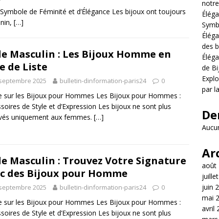
notre
 Symbole de Féminité et d’Élégance Les bijoux ont toujours
Éléga
inin,
[…]
Symb
Éléga
des b
le Masculin : Les Bijoux Homme en
Éléga
e de Liste
de Bi
Explo
 septembre 2025
bulletin-dinformation-paris24
0
par l
le sur les Bijoux pour Hommes Les Bijoux pour Hommes :
soires de Style et d’Expression Les bijoux ne sont plus
De
rvés uniquement aux femmes.
[…]
Aucun
Ar
le Masculin : Trouvez Votre Signature
août
c des Bijoux pour Homme
juille
juin 
 septembre 2025
bulletin-dinformation-paris24
0
mai 
le sur les Bijoux pour Hommes Les Bijoux pour Hommes :
avril
soires de Style et d’Expression Les bijoux ne sont plus