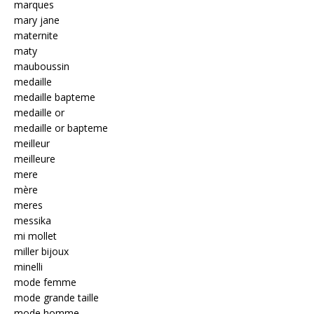
marques
mary jane
maternite
maty
mauboussin
medaille
medaille bapteme
medaille or
medaille or bapteme
meilleur
meilleure
mere
mère
meres
messika
mi mollet
miller bijoux
minelli
mode femme
mode grande taille
mode homme