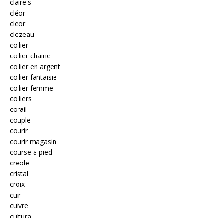
claire's
cléor
cleor
clozeau
collier
collier chaine
collier en argent
collier fantaisie
collier femme
colliers
corail
couple
courir
courir magasin
course a pied
creole
cristal
croix
cuir
cuivre
cultura