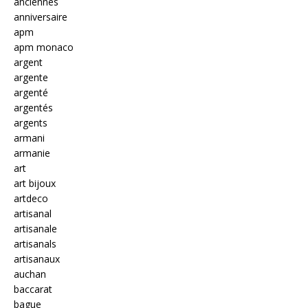
anciennes
anniversaire
apm
apm monaco
argent
argente
argenté
argentés
argents
armani
armanie
art
art bijoux
artdeco
artisanal
artisanale
artisanals
artisanaux
auchan
baccarat
bague