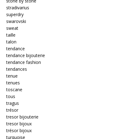
stone by stone
stradivarius
superdry
swarovski
sweat
taille
talon
tendance
tendance bijouterie
tendance fashion
tendances
tenue
tenues
toscane
tous
tragus
trésor
tresor bijouterie
tresor bijoux
trésor bijoux
turquoise