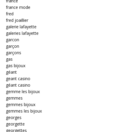
france
france mode
fred
fred joaillier
galerie lafayette
galeries lafayette
garcon
garçon
garçons
gas
gas bijoux
géant
geant casino
géant casino
gemme les bijoux
gemmes
gemmes bijoux
gemmes les bijoux
georges
georgette
georgettes