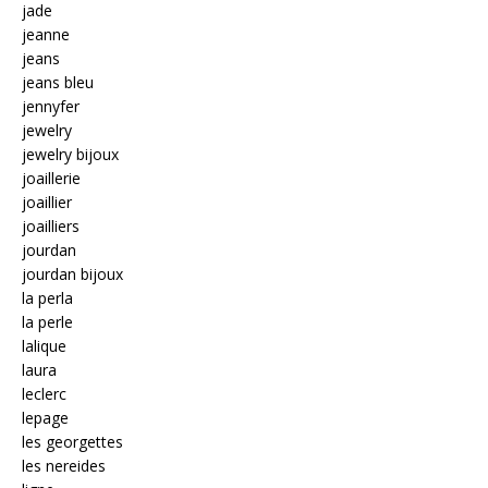
jade
jeanne
jeans
jeans bleu
jennyfer
jewelry
jewelry bijoux
joaillerie
joaillier
joailliers
jourdan
jourdan bijoux
la perla
la perle
lalique
laura
leclerc
lepage
les georgettes
les nereides