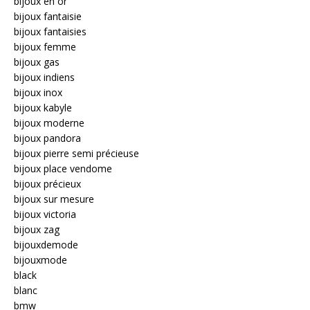
bijoux en or
bijoux fantaisie
bijoux fantaisies
bijoux femme
bijoux gas
bijoux indiens
bijoux inox
bijoux kabyle
bijoux moderne
bijoux pandora
bijoux pierre semi précieuse
bijoux place vendome
bijoux précieux
bijoux sur mesure
bijoux victoria
bijoux zag
bijouxdemode
bijouxmode
black
blanc
bmw