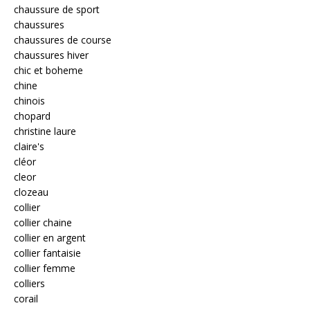
chaussure de sport
chaussures
chaussures de course
chaussures hiver
chic et boheme
chine
chinois
chopard
christine laure
claire's
cléor
cleor
clozeau
collier
collier chaine
collier en argent
collier fantaisie
collier femme
colliers
corail