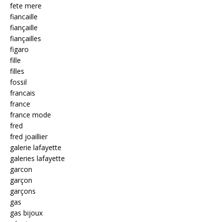
fete mere
fiancaille
fiançaille
fiançailles
figaro
fille
filles
fossil
francais
france
france mode
fred
fred joaillier
galerie lafayette
galeries lafayette
garcon
garçon
garçons
gas
gas bijoux