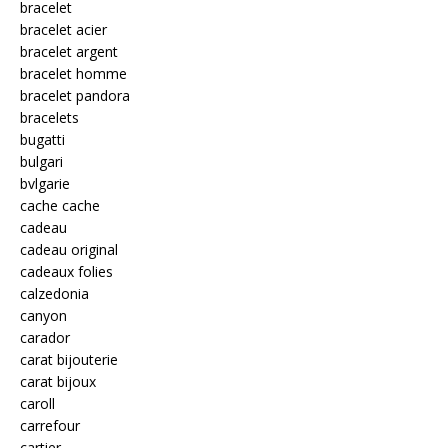
bracelet
bracelet acier
bracelet argent
bracelet homme
bracelet pandora
bracelets
bugatti
bulgari
bvlgarie
cache cache
cadeau
cadeau original
cadeaux folies
calzedonia
canyon
carador
carat bijouterie
carat bijoux
caroll
carrefour
cartier