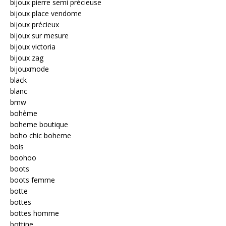
bijoux pierre semi précieuse
bijoux place vendome
bijoux précieux
bijoux sur mesure
bijoux victoria
bijoux zag
bijouxmode
black
blanc
bmw
bohème
boheme boutique
boho chic boheme
bois
boohoo
boots
boots femme
botte
bottes
bottes homme
bottine