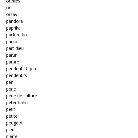
oreilles
ors
orsay
pandora
paprika
parfum lux
parka
part dieu
parur
parure
pendentif bijou
pendentifs
perl
perle
perle de culture
peter hahn
petit
petite
peugeot
pied
pierre