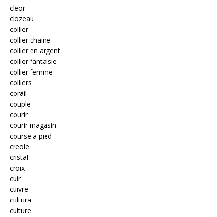
cleor
clozeau
collier
collier chaine
collier en argent
collier fantaisie
collier femme
colliers
corail
couple
courir
courir magasin
course a pied
creole
cristal
croix
cuir
cuivre
cultura
culture