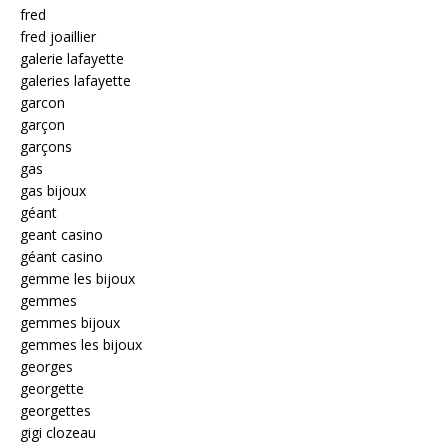
fred
fred joaillier
galerie lafayette
galeries lafayette
garcon
garçon
garçons
gas
gas bijoux
géant
geant casino
géant casino
gemme les bijoux
gemmes
gemmes bijoux
gemmes les bijoux
georges
georgette
georgettes
gigi clozeau