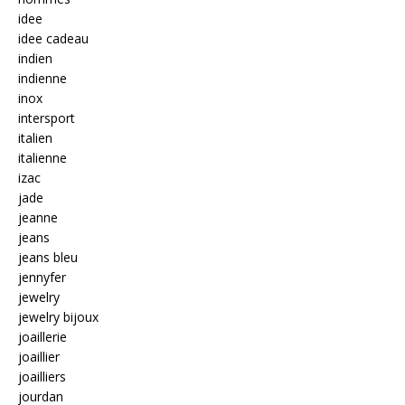
idee
idee cadeau
indien
indienne
inox
intersport
italien
italienne
izac
jade
jeanne
jeans
jeans bleu
jennyfer
jewelry
jewelry bijoux
joaillerie
joaillier
joailliers
jourdan