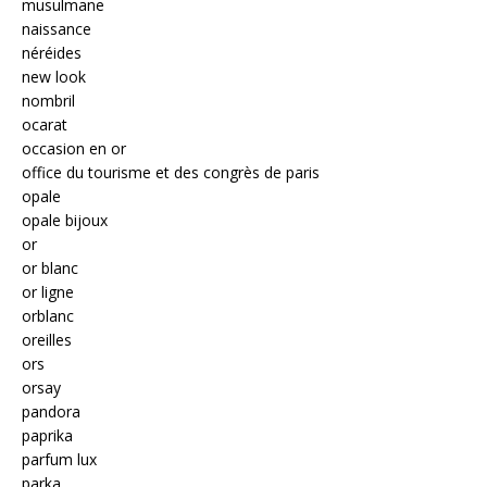
musulmane
naissance
néréides
new look
nombril
ocarat
occasion en or
office du tourisme et des congrès de paris
opale
opale bijoux
or
or blanc
or ligne
orblanc
oreilles
ors
orsay
pandora
paprika
parfum lux
parka