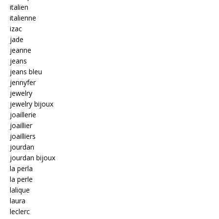
italien
italienne
izac
jade
jeanne
jeans
jeans bleu
jennyfer
jewelry
jewelry bijoux
joaillerie
joaillier
joailliers
jourdan
jourdan bijoux
la perla
la perle
lalique
laura
leclerc