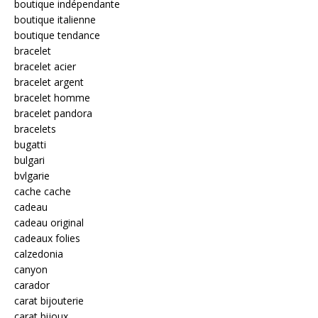
boutique indépendante
boutique italienne
boutique tendance
bracelet
bracelet acier
bracelet argent
bracelet homme
bracelet pandora
bracelets
bugatti
bulgari
bvlgarie
cache cache
cadeau
cadeau original
cadeaux folies
calzedonia
canyon
carador
carat bijouterie
carat bijoux