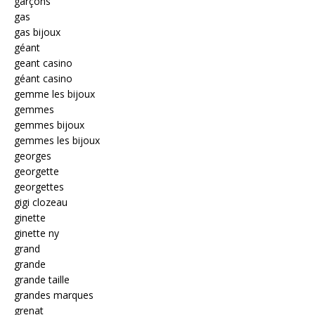
garçons
gas
gas bijoux
géant
geant casino
géant casino
gemme les bijoux
gemmes
gemmes bijoux
gemmes les bijoux
georges
georgette
georgettes
gigi clozeau
ginette
ginette ny
grand
grande
grande taille
grandes marques
grenat