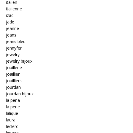
italien
italienne
izac
jade
jeanne
jeans
jeans bleu
jennyfer
jewelry
jewelry bijoux
joaillerie
joaillier
joailliers
jourdan
jourdan bijoux
la perla
la perle
lalique
laura
leclerc
lepage