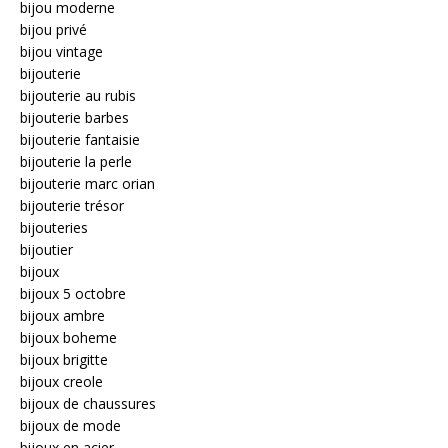
bijou moderne
bijou privé
bijou vintage
bijouterie
bijouterie au rubis
bijouterie barbes
bijouterie fantaisie
bijouterie la perle
bijouterie marc orian
bijouterie trésor
bijouteries
bijoutier
bijoux
bijoux 5 octobre
bijoux ambre
bijoux boheme
bijoux brigitte
bijoux creole
bijoux de chaussures
bijoux de mode
bijoux en acier