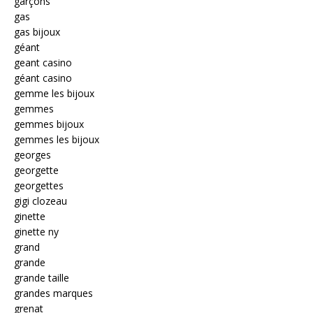
garçons
gas
gas bijoux
géant
geant casino
géant casino
gemme les bijoux
gemmes
gemmes bijoux
gemmes les bijoux
georges
georgette
georgettes
gigi clozeau
ginette
ginette ny
grand
grande
grande taille
grandes marques
grenat