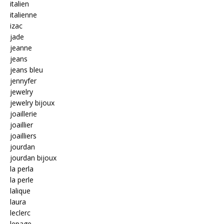
italien
italienne
izac
jade
jeanne
jeans
jeans bleu
jennyfer
jewelry
jewelry bijoux
joaillerie
joaillier
joailliers
jourdan
jourdan bijoux
la perla
la perle
lalique
laura
leclerc
lepage