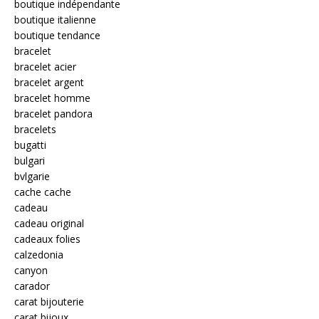
boutique indépendante
boutique italienne
boutique tendance
bracelet
bracelet acier
bracelet argent
bracelet homme
bracelet pandora
bracelets
bugatti
bulgari
bvlgarie
cache cache
cadeau
cadeau original
cadeaux folies
calzedonia
canyon
carador
carat bijouterie
carat bijoux