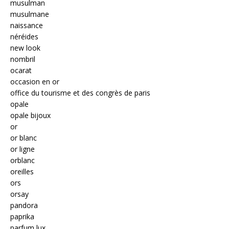
musulman
musulmane
naissance
néréides
new look
nombril
ocarat
occasion en or
office du tourisme et des congrès de paris
opale
opale bijoux
or
or blanc
or ligne
orblanc
oreilles
ors
orsay
pandora
paprika
parfum lux