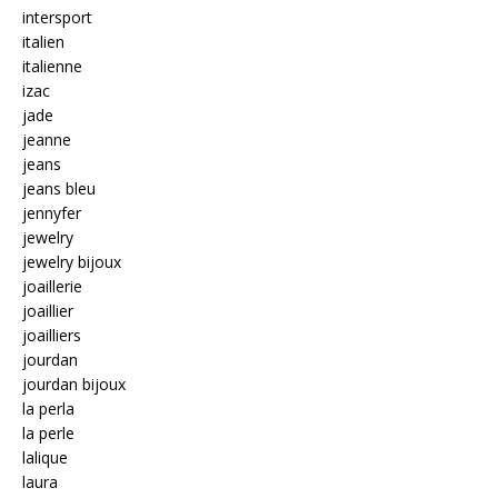
intersport
italien
italienne
izac
jade
jeanne
jeans
jeans bleu
jennyfer
jewelry
jewelry bijoux
joaillerie
joaillier
joailliers
jourdan
jourdan bijoux
la perla
la perle
lalique
laura