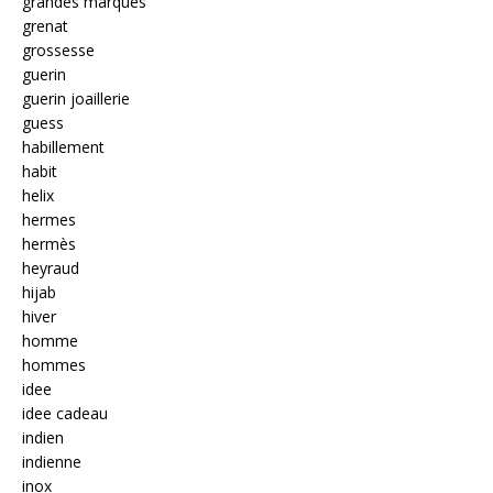
grandes marques
grenat
grossesse
guerin
guerin joaillerie
guess
habillement
habit
helix
hermes
hermès
heyraud
hijab
hiver
homme
hommes
idee
idee cadeau
indien
indienne
inox