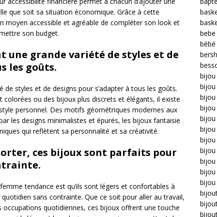
eur accessibilité financière permet à chacun d’ajouter une
bapt
lle que soit sa situation économique. Grâce à cette
bask
t un moyen accessible et agréable de compléter son look et
bask
omettre son budget.
bebe
bébé
nt une grande variété de styles et de
bers
s les goûts.
bess
bijou
bijo
é de styles et de designs pour s’adapter à tous les goûts.
bijou 
colorées ou des bijoux plus discrets et élégants, il existe
bijo
e style personnel. Des motifs géométriques modernes aux
bijou
r les designs minimalistes et épurés, les bijoux fantaisie
bijou
ques qui reflètent sa personnalité et sa créativité.
bijou
porter, ces bijoux sont parfaits pour
bijou
bijo
trainte.
bijou
bijou
 femme tendance est qu’ils sont légers et confortables à
bijou
 quotidien sans contrainte. Que ce soit pour aller au travail,
bijou
s occupations quotidiennes, ces bijoux offrent une touche
bijou