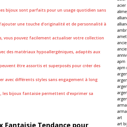
acier
 ces bijoux sont parfaits pour un usage quotidien sans
alime
allia
’ajouter une touche d’originalité et de personnalité à
allia
ambre
amet
s, vous pouvez facilement actualiser votre collection
ancie
anci
avec des matériaux hypoallergéniques, adaptés aux
anniv
apm
peuvent être assortis et superposés pour créer des
apm 
argen
ter avec différents styles sans engagement à long
arge
arge
arge
x, les bijoux fantaisie permettent d’exprimer sa
argen
arma
arma
art
x Fantaisie Tendance pour
art b