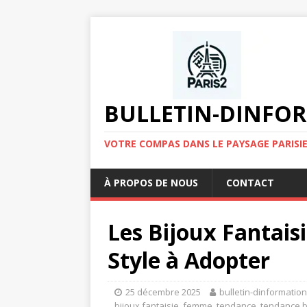
BULLETIN-DINFOR
VOTRE COMPAS DANS LE PAYSAGE PARISIE
À PROPOS DE NOUS
CONTACT
Les Bijoux Fantais
Style à Adopter
25 décembre 2025
bulletin-dinformatio
bijoux fantaisie
,
femme
,
tendance
,
tendance b