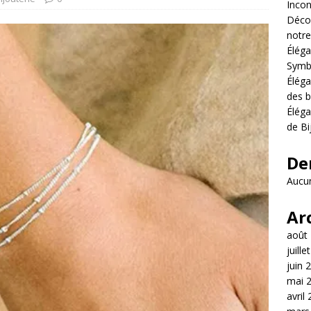
Incon
Décou
notre
Éléga
Symb
Éléga
des b
Éléga
de Bi
De
Aucun
Ar
août
juille
juin 
mai 
avril