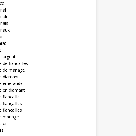
eco
anal
anale
anals
anaux
an
rat
e
e argent
 de fiancailles
e de mariage
e diamant
e emeraude
e en diamant
 fiancaille
 fiançailles
 fiancailles
e mariage
e or
es