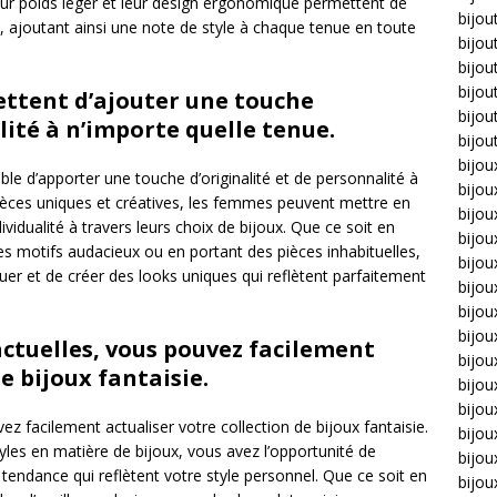
ur poids léger et leur design ergonomique permettent de
bijou
, ajoutant ainsi une note de style à chaque tenue en toute
bijou
bijou
bijou
mettent d’ajouter une touche
bijou
lité à n’importe quelle tenue.
bijou
bijou
able d’apporter une touche d’originalité et de personnalité à
bijou
ièces uniques et créatives, les femmes peuvent mettre en
bijo
dividualité à travers leurs choix de bijoux. Que ce soit en
bijo
s motifs audacieux ou en portant des pièces inhabituelles,
bijoux
uer et de créer des looks uniques qui reflètent parfaitement
bijou
bijou
bijo
actuelles, vous pouvez facilement
bijou
e bijoux fantaisie.
bijou
bijou
ez facilement actualiser votre collection de bijoux fantaisie.
bijou
tyles en matière de bijoux, vous avez l’opportunité de
bijou
 tendance qui reflètent votre style personnel. Que ce soit en
bijou