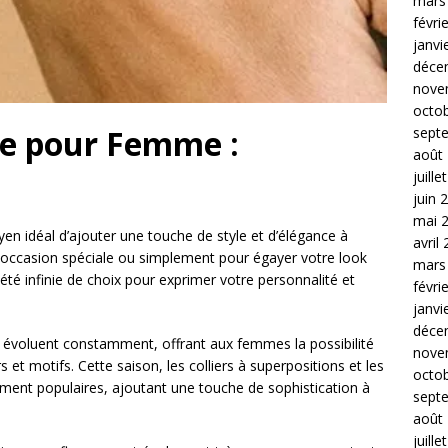
mars
févri
janvi
déce
nove
octo
ie pour Femme :
sept
août
juille
juin 
mai 
n idéal d’ajouter une touche de style et d’élégance à
avril
e occasion spéciale ou simplement pour égayer votre look
mars
riété infinie de choix pour exprimer votre personnalité et
févri
janvi
déce
e évoluent constamment, offrant aux femmes la possibilité
nove
s et motifs. Cette saison, les colliers à superpositions et les
octo
rement populaires, ajoutant une touche de sophistication à
sept
août
juille