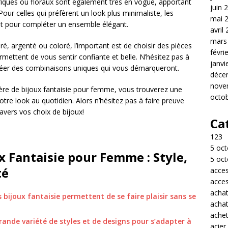
iques ou floraux sont également très en vogue, apportant
juin 
ur celles qui préfèrent un look plus minimaliste, les
mai 
ait pour compléter un ensemble élégant.
avril
mars
é, argenté ou coloré, l’important est de choisir des pièces
févri
rmettent de vous sentir confiante et belle. N’hésitez pas à
janvi
 créer des combinaisons uniques qui vous démarqueront.
déce
nove
ière de bijoux fantaisie pour femme, vous trouverez une
octo
otre look au quotidien. Alors n’hésitez pas à faire preuve
ravers vos choix de bijoux!
Ca
123
5 oct
x Fantaisie pour Femme : Style,
5 oct
té
acces
acces
acha
s bijoux fantaisie permettent de se faire plaisir sans se
acha
achet
grande variété de styles et de designs pour s’adapter à
acier