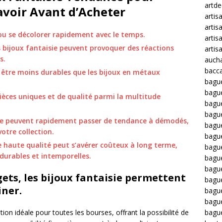
artd
avoir Avant d’Acheter
artis
artis
 ou se décolorer rapidement avec le temps.
artis
s bijoux fantaisie peuvent provoquer des réactions
artis
s.
auch
bacca
à être moins durables que les bijoux en métaux
bagu
bagu
 pièces uniques et de qualité parmi la multitude
bague
.
bagu
sie peuvent rapidement passer de tendance à démodés,
bagu
votre collection.
bagu
de haute qualité peut s’avérer coûteux à long terme,
bagu
 durables et intemporelles.
bague
bague
dgets, les bijoux fantaisie permettent
bague
iner.
bagu
bagu
on idéale pour toutes les bourses, offrant la possibilité de
bagu