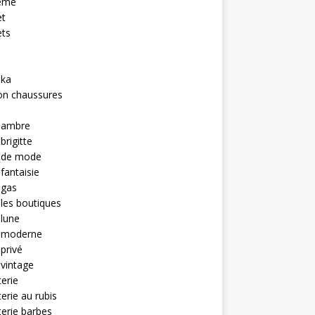
eme
et
ets
hka
on chaussures
u ambre
brigitte
u de mode
 fantaisie
 gas
 les boutiques
 lune
u moderne
 privé
 vintage
terie
terie au rubis
terie barbes