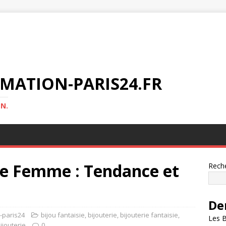
MATION-PARIS24.FR
N.
ie Femme : Tendance et
Rech
De
n-paris24
bijou fantaisie
,
bijouterie
,
bijouterie fantaisie
,
Les B
ijouterie
0