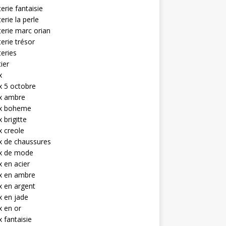
terie fantaisie
terie la perle
terie marc orian
terie trésor
teries
tier
x
x 5 octobre
ux ambre
ux boheme
 brigitte
x creole
x de chaussures
ux de mode
x en acier
x en ambre
x en argent
x en jade
x en or
x fantaisie