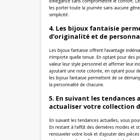
d’élégance sans compromettre le confort. Le
les porter toute la journée sans aucune gêne
simplicité.
4. Les bijoux fantaisie per
d’originalité et de personna
Les bijoux fantaisie offrent l’avantage indéni
n’importe quelle tenue. En optant pour des p
valeur leur style personnel et affirmer leur in
ajoutant une note colorée, en optant pour de
les bijoux fantaisie permettent de se démarq
la personnalité de chacune.
5. En suivant les tendances 
actualiser votre collection d
En suivant les tendances actuelles, vous pouv
En restant à l’affût des dernières modes et s
renouveler votre look et d’ajouter des pièces