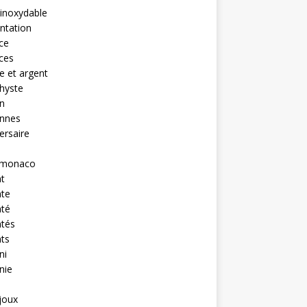
 inoxydable
ntation
nce
nces
 et argent
hyste
n
ennes
ersaire
monaco
t
nte
nté
ntés
ts
ni
nie
ijoux