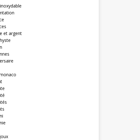
 inoxydable
ntation
nce
nces
 et argent
hyste
n
ennes
ersaire
monaco
t
nte
nté
ntés
ts
ni
nie
ijoux