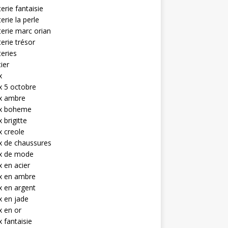
terie fantaisie
terie la perle
terie marc orian
terie trésor
teries
tier
x
x 5 octobre
ux ambre
ux boheme
 brigitte
x creole
x de chaussures
ux de mode
x en acier
x en ambre
x en argent
x en jade
x en or
x fantaisie