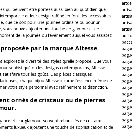
artd
tes qui peuvent être portées aussi bien au quotidien que
artis
intemporelle et leur design raffiné en font des accessoires
artis
ue, que ce soit pour une journée ordinaire ou pour un
artis
se, vous pouvez ajouter une touche de glamour et de
artis
le moment de la journée ou l’événement auquel vous assistez.
auch
bacca
s proposée par la marque Altesse.
bagu
bagu
t explorez la diversité des styles qu’elle propose. Que vous
bague
lamour sophistiqué ou les designs contemporains, Altesse
bagu
 satisfaire tous les goûts. Des pièces classiques
bagu
dacieuses, chaque bijou Altesse incarne l’essence même de
bagu
mer votre style personnel avec raffinement et distinction.
bagu
bague
ent ornés de cristaux ou de pierres
bague
amour.
bague
bagu
bagu
égance et leur glamour, souvent rehaussés de cristaux
bagu
rnements luxueux ajoutent une touche de sophistication et de