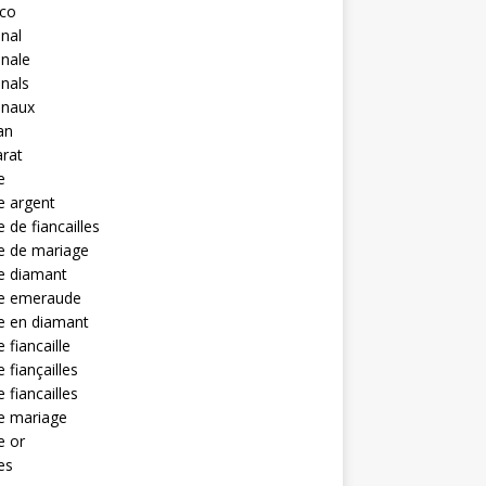
eco
anal
anale
anals
anaux
an
rat
e
e argent
 de fiancailles
e de mariage
e diamant
e emeraude
e en diamant
 fiancaille
 fiançailles
 fiancailles
e mariage
e or
es