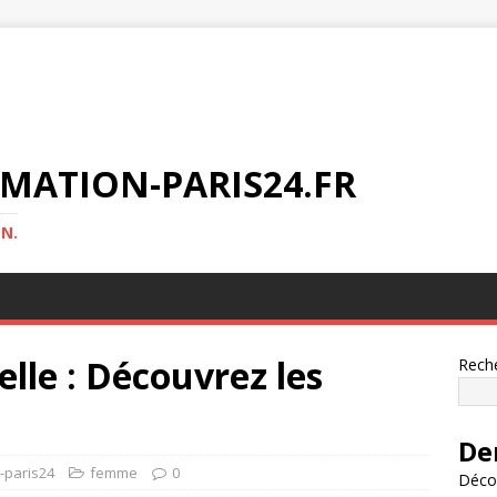
MATION-PARIS24.FR
N.
lle : Découvrez les
Rech
De
n-paris24
femme
0
Décou