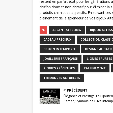
restent en parfait état pour les générations 
chiffon doux et non abrasif pour éliminer la s
produits chimiques agressifs. En suivant ces 
pleinement de la splendeur de vos bijoux A
ARGENT STERLING
BIJOUX ALTESS
CADEAU PRÉCIEUX
COLLECTION CLASSI
DESIGN INTEMPOREL
DESIGNS AUDACI
JOAILLERIE FRANÇAISE
LIGNES ÉPURÉES
PIERRES PRÉCIEUSES
RAFFINEMENT
TENDANCES ACTUELLES
PRÉCÉDENT
Élégance et Prestige: La Bijouter
Cartier, Symbole de Luxe Intemp