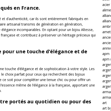
acier
iqués en France.
alime
allia
et d’authenticité, car ils sont entièrement fabriqués en
allia
faire artisanal transmis de génération en génération,
ambre
ne élégance incomparables. En optant pour un bijou Altesse,
amet
e française et contribuez à préserver un héritage précieux qui
ancie
anci
anniv
e pour une touche d’élégance et de
apm
apm 
argen
ne touche d’élégance et de sophistication à votre style. Les
arge
 le choix parfait pour ceux qui recherchent des bijoux
arge
ue ce soit pour compléter une tenue chic ou pour offrir un
arge
t l’essence même de l’élégance à la française, apportant une
argen
.
arma
arma
être portés au quotidien ou pour des
art
art b