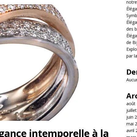
notre
Éléga
Symb
Éléga
des b
Éléga
de Bi
Explo
par l
De
Aucun
Ar
août
juille
juin 
mai 
légance intemporelle à la
avril