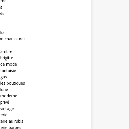
eme
et
ets
hka
on chaussures
u ambre
brigitte
u de mode
 fantaisie
 gas
 les boutiques
 lune
u moderne
 privé
 vintage
terie
terie au rubis
terie barbes