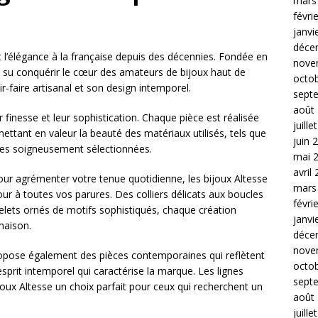
mars
févri
janvi
déce
t l’élégance à la française depuis des décennies. Fondée en
nove
 su conquérir le cœur des amateurs de bijoux haut de
octo
faire artisanal et son design intemporel.
sept
août
r finesse et leur sophistication. Chaque pièce est réalisée
juille
ettant en valeur la beauté des matériaux utilisés, tels que
juin 
ieuses soigneusement sélectionnées.
mai 
avril
our agrémenter votre tenue quotidienne, les bijoux Altesse
mars
r à toutes vos parures. Des colliers délicats aux boucles
févri
acelets ornés de motifs sophistiqués, chaque création
janvi
maison.
déce
nove
propose également des pièces contemporaines qui reflètent
octo
esprit intemporel qui caractérise la marque. Les lignes
sept
joux Altesse un choix parfait pour ceux qui recherchent un
août
juille