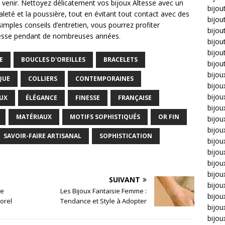
à venir. Nettoyez délicatement vos bijoux Altesse avec un
bijou
aleté et la poussière, tout en évitant tout contact avec des
bijou
simples conseils d’entretien, vous pourrez profiter
bijou
ltesse pendant de nombreuses années.
bijou
bijou
E
BOUCLES D'OREILLES
BRACELETS
bijou
bijou
QUE
COLLIERS
CONTEMPORAINES
bijou
bijo
EUX
ÉLÉGANCE
FINESSE
FRANÇAISE
bijo
MATÉRIAUX
MOTIFS SOPHISTIQUÉS
OR FIN
bijoux
bijou
SAVOIR-FAIRE ARTISANAL
SOPHISTICATION
bijou
bijo
bijou
bijou
SUIVANT
bijou
ie
Les Bijoux Fantaisie Femme :
bijou
orel
Tendance et Style à Adopter
bijou
bijou