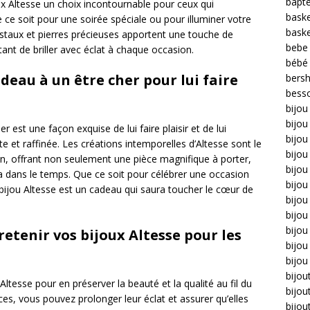
bapt
ux Altesse un choix incontournable pour ceux qui
bask
 ce soit pour une soirée spéciale ou pour illuminer votre
bask
ristaux et pierres précieuses apportent une touche de
bebe
ttant de briller avec éclat à chaque occasion.
bébé
adeau à un être cher pour lui faire
bers
bess
bijou
bijo
r est une façon exquise de lui faire plaisir et de lui
bijou 
 et raffinée. Les créations intemporelles d’Altesse sont le
bijo
ion, offrant non seulement une pièce magnifique à porter,
bijou
a dans le temps. Que ce soit pour célébrer une occasion
bijou
 bijou Altesse est un cadeau qui saura toucher le cœur de
bijou
bijou
bijo
retenir vos bijoux Altesse pour les
bijou
bijou
bijou
Altesse pour en préserver la beauté et la qualité au fil du
bijou
es, vous pouvez prolonger leur éclat et assurer qu’elles
bijou