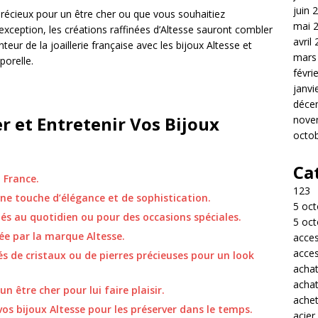
juin 
récieux pour un être cher ou que vous souhaitiez
mai 
’exception, les créations raffinées d’Altesse sauront combler
avril
eur de la joaillerie française avec les bijoux Altesse et
mars
porelle.
févri
janvi
déce
r et Entretenir Vos Bijoux
nove
octo
Ca
 France.
123
une touche d’élégance et de sophistication.
5 oct
tés au quotidien ou pour des occasions spéciales.
5 oct
sée par la marque Altesse.
acces
acces
és de cristaux ou de pierres précieuses pour un look
acha
acha
n être cher pour lui faire plaisir.
achet
vos bijoux Altesse pour les préserver dans le temps.
acier