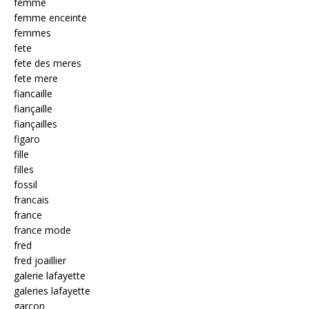
femme
femme enceinte
femmes
fete
fete des meres
fete mere
fiancaille
fiançaille
fiançailles
figaro
fille
filles
fossil
francais
france
france mode
fred
fred joaillier
galerie lafayette
galeries lafayette
garcon