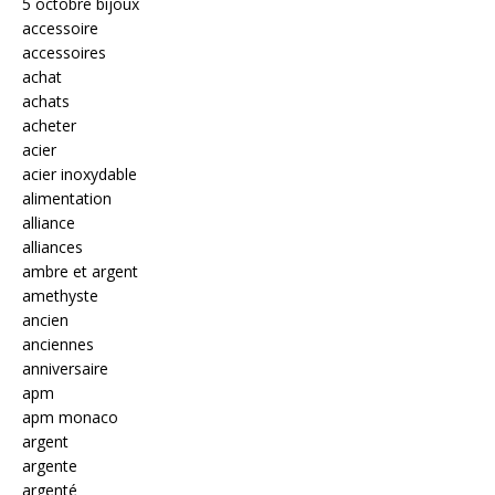
5 octobre bijoux
accessoire
accessoires
achat
achats
acheter
acier
acier inoxydable
alimentation
alliance
alliances
ambre et argent
amethyste
ancien
anciennes
anniversaire
apm
apm monaco
argent
argente
argenté