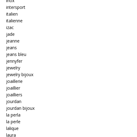
inox
intersport
italien
italienne
izac
jade
jeanne
jeans
jeans bleu
jennyfer
jewelry
jewelry bijoux
joaillerie
joaillier
joailliers
jourdan
jourdan bijoux
la perla
la perle
lalique
laura