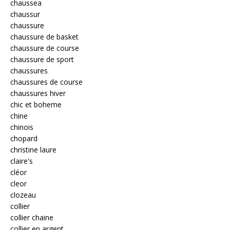
chaussea
chaussur
chaussure
chaussure de basket
chaussure de course
chaussure de sport
chaussures
chaussures de course
chaussures hiver
chic et boheme
chine
chinois
chopard
christine laure
claire's
cléor
cleor
clozeau
collier
collier chaine
collier en argent