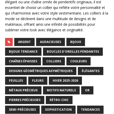
élégant ou une chaîne ornée de pendentifs originaux, il est
essentiel de choisir un collier qui reflète votre personnalité et
qui s’harmonise avec votre style vestimentaire. Les colliers à la
mode se déclinent dans une multitude de designs et de
matériaux, offrant ainsi une infinité de possibilités pour
sublimer votre look avec élégance et originalité.
ARGENT
AUDACIEUSES
BIJOUX
BIJOUX TENDANCE
BOUCLES D'OREILLES PENDANTES
CHAÎNES ÉPAISSES
COLLIERS
COULEURS
DESIGNS GÉOMÉTRIQUES ASYMÉTRIQUES
ÉLÉGANTES
FEUILLES
FLEURS
HIVER 2025-2026
MÉTAUX PRÉCIEUX
MOTIFS NATURELS
OR
PIERRES PRÉCIEUSES
RÉTRO-CHIC
SEMI-PRÉCIEUSES
SOPHISTICATION
TENDANCES