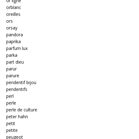
or ligne
orblanc
oreilles
ors
orsay
pandora
paprika
parfum lux
parka
part dieu
parur
parure
pendentif bijou
pendentifs
perl
perle
perle de culture
peter hahn
petit
petite
peugeot