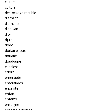
cultura
culture
destockage meuble
diamant
diamants
dinh van
dior
djula
dodo
dorian bijoux
doriane
doudoune
e leclerc
edora
emeraude
emeraudes
enceinte
enfant
enfants
enseigne
ensemble lingerie