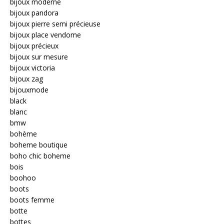
bijoux moderne
bijoux pandora
bijoux pierre semi précieuse
bijoux place vendome
bijoux précieux
bijoux sur mesure
bijoux victoria
bijoux zag
bijouxmode
black
blanc
bmw
bohème
boheme boutique
boho chic boheme
bois
boohoo
boots
boots femme
botte
bottes