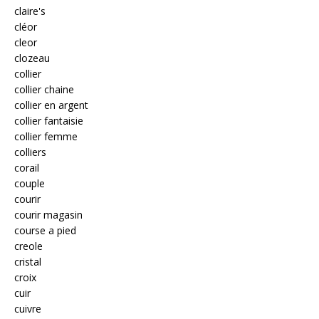
claire's
cléor
cleor
clozeau
collier
collier chaine
collier en argent
collier fantaisie
collier femme
colliers
corail
couple
courir
courir magasin
course a pied
creole
cristal
croix
cuir
cuivre