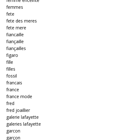
femme enceinte
femmes
fete
fete des meres
fete mere
fiancaille
fiançaille
fiançailles
figaro
fille
filles
fossil
francais
france
france mode
fred
fred joaillier
galerie lafayette
galeries lafayette
garcon
garçon