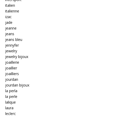
italien
italienne
izac
jade
jeanne
jeans
jeans bleu
jennyfer
jewelry
jewelry bijoux
joaillerie
joaillier
joailliers
jourdan
jourdan bijoux
la perla
la perle
lalique
laura
leclerc