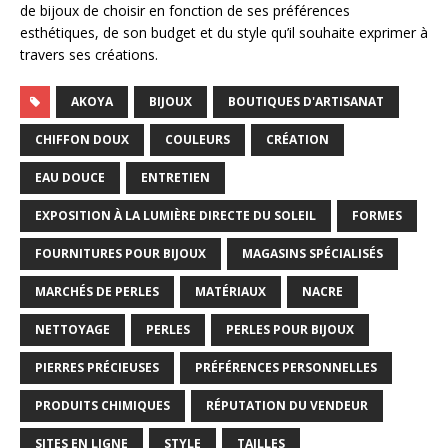
de bijoux de choisir en fonction de ses préférences
esthétiques, de son budget et du style qu’il souhaite exprimer à
travers ses créations.
AKOYA
BIJOUX
BOUTIQUES D'ARTISANAT
CHIFFON DOUX
COULEURS
CRÉATION
EAU DOUCE
ENTRETIEN
EXPOSITION À LA LUMIÈRE DIRECTE DU SOLEIL
FORMES
FOURNITURES POUR BIJOUX
MAGASINS SPÉCIALISÉS
MARCHÉS DE PERLES
MATÉRIAUX
NACRE
NETTOYAGE
PERLES
PERLES POUR BIJOUX
PIERRES PRÉCIEUSES
PRÉFÉRENCES PERSONNELLES
PRODUITS CHIMIQUES
RÉPUTATION DU VENDEUR
SITES EN LIGNE
STYLE
TAILLES