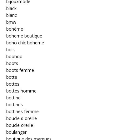
bijouxmode
black
blanc
bmw
bohème
boheme boutique
boho chic boheme
bois
boohoo
boots
boots femme
botte
bottes
bottes homme
bottine
bottines
bottines femme
boucle d oreille
boucle oreille
boulanger
boutique des marques