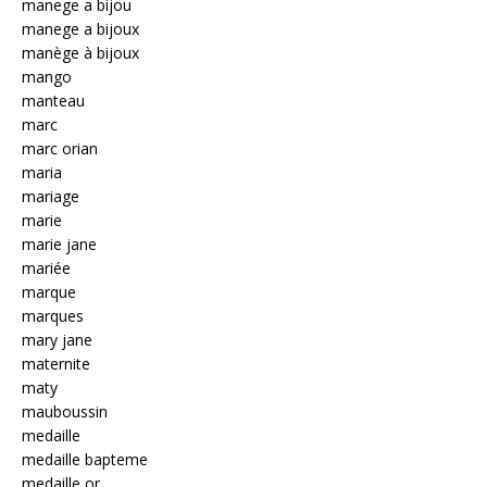
manege a bijou
manege a bijoux
manège à bijoux
mango
manteau
marc
marc orian
maria
mariage
marie
marie jane
mariée
marque
marques
mary jane
maternite
maty
mauboussin
medaille
medaille bapteme
medaille or