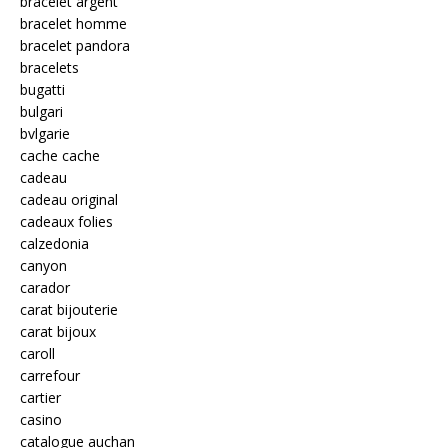
bracelet argent
bracelet homme
bracelet pandora
bracelets
bugatti
bulgari
bvlgarie
cache cache
cadeau
cadeau original
cadeaux folies
calzedonia
canyon
carador
carat bijouterie
carat bijoux
caroll
carrefour
cartier
casino
catalogue auchan