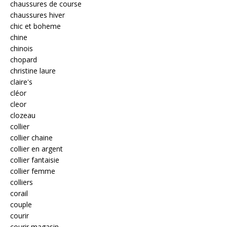
chaussures de course
chaussures hiver
chic et boheme
chine
chinois
chopard
christine laure
claire's
cléor
cleor
clozeau
collier
collier chaine
collier en argent
collier fantaisie
collier femme
colliers
corail
couple
courir
courir magasin