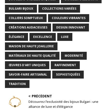
BULGARI BIJOUX
COLLECTIONS VARIÉES
COLLIERS SOMPTUEUX
COULEURS VIBRANTES
CRÉATIONS AUDACIEUSES
DESIGN INNOVANT
ÉLÉGANCE
EXCELLENCE
LUXE
MAISON DE HAUTE JOAILLERIE
MATÉRIAUX DE HAUTE QUALITÉ
MODERNITÉ
ŒUVRES D'ART UNIQUES
RAFFINEMENT
SAVOIR-FAIRE ARTISANAL
SOPHISTIQUÉES
TRADITION
PRÉCÉDENT
Découvrez l’exclusivité des bijoux Bulgari : une
alliance de luxe et d’élégance