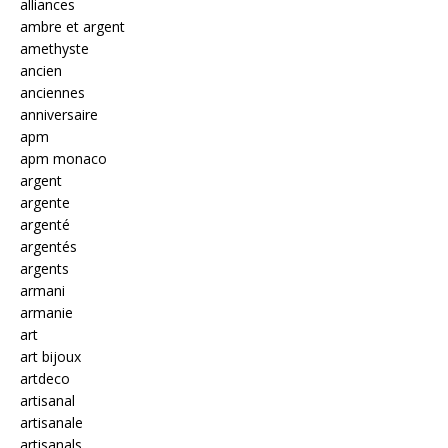
alliances
ambre et argent
amethyste
ancien
anciennes
anniversaire
apm
apm monaco
argent
argente
argenté
argentés
argents
armani
armanie
art
art bijoux
artdeco
artisanal
artisanale
artisanals