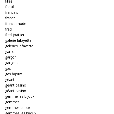
filles
fossil
francais
france
france mode
fred
fred joaillier
galerie lafayette
galeries lafayette
garcon
garçon
garçons
gas
gas bijoux
géant
geant casino
géant casino
gemme les bijoux
gemmes
gemmes bijoux
gemmes les bijoux