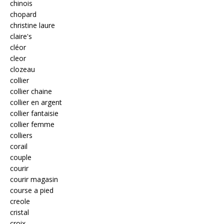
chinois
chopard
christine laure
claire's
cléor
cleor
clozeau
collier
collier chaine
collier en argent
collier fantaisie
collier femme
colliers
corail
couple
courir
courir magasin
course a pied
creole
cristal
croix