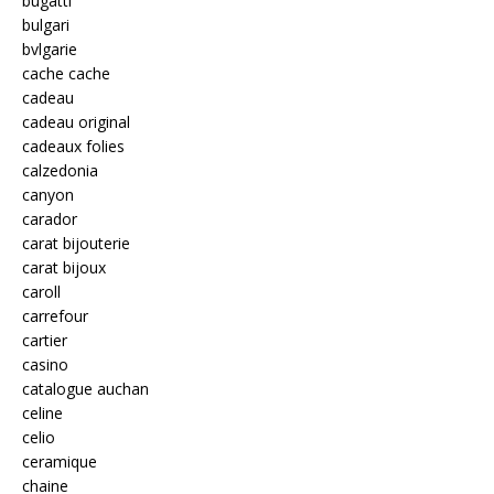
bugatti
bulgari
bvlgarie
cache cache
cadeau
cadeau original
cadeaux folies
calzedonia
canyon
carador
carat bijouterie
carat bijoux
caroll
carrefour
cartier
casino
catalogue auchan
celine
celio
ceramique
chaine