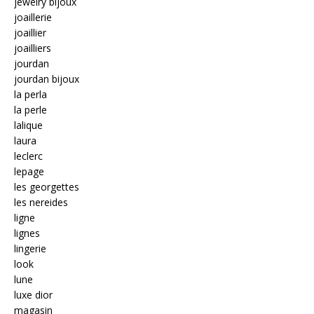
jewelry bijoux
joaillerie
joaillier
joailliers
jourdan
jourdan bijoux
la perla
la perle
lalique
laura
leclerc
lepage
les georgettes
les nereides
ligne
lignes
lingerie
look
lune
luxe dior
magasin