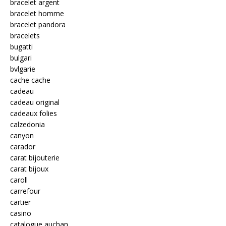
bracelet argent
bracelet homme
bracelet pandora
bracelets
bugatti
bulgari
bvlgarie
cache cache
cadeau
cadeau original
cadeaux folies
calzedonia
canyon
carador
carat bijouterie
carat bijoux
caroll
carrefour
cartier
casino
catalogue auchan