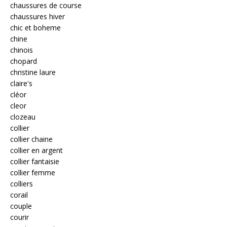
chaussures de course
chaussures hiver
chic et boheme
chine
chinois
chopard
christine laure
claire's
cléor
cleor
clozeau
collier
collier chaine
collier en argent
collier fantaisie
collier femme
colliers
corail
couple
courir