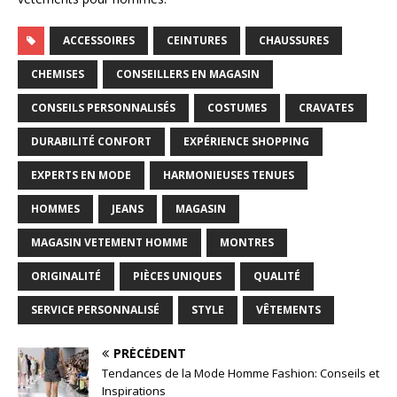
ACCESSOIRES
CEINTURES
CHAUSSURES
CHEMISES
CONSEILLERS EN MAGASIN
CONSEILS PERSONNALISÉS
COSTUMES
CRAVATES
DURABILITÉ CONFORT
EXPÉRIENCE SHOPPING
EXPERTS EN MODE
HARMONIEUSES TENUES
HOMMES
JEANS
MAGASIN
MAGASIN VETEMENT HOMME
MONTRES
ORIGINALITÉ
PIÈCES UNIQUES
QUALITÉ
SERVICE PERSONNALISÉ
STYLE
VÊTEMENTS
PRÉCÉDENT
Tendances de la Mode Homme Fashion: Conseils et
Inspirations