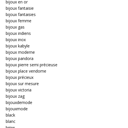
bijoux en or
bijoux fantaisie
bijoux fantaisies
bijoux femme
bijoux gas
bijoux indiens
bijoux inox
bijoux kabyle
bijoux moderne
bijoux pandora
bijoux pierre semi précieuse
bijoux place vendome
bijoux précieux
bijoux sur mesure
bijoux victoria
bijoux zag
bijouxdemode
bijouxmode
black
blanc
bmw