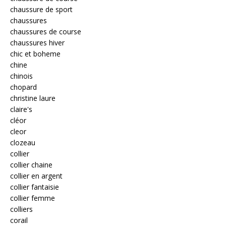
chaussure de sport
chaussures
chaussures de course
chaussures hiver
chic et boheme
chine
chinois
chopard
christine laure
claire's
cléor
cleor
clozeau
collier
collier chaine
collier en argent
collier fantaisie
collier femme
colliers
corail