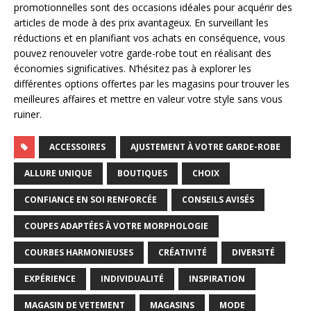
promotionnelles sont des occasions idéales pour acquérir des
articles de mode à des prix avantageux. En surveillant les
réductions et en planifiant vos achats en conséquence, vous
pouvez renouveler votre garde-robe tout en réalisant des
économies significatives. N’hésitez pas à explorer les
différentes options offertes par les magasins pour trouver les
meilleures affaires et mettre en valeur votre style sans vous
ruiner.
ACCESSOIRES
AJUSTEMENT À VOTRE GARDE-ROBE
ALLURE UNIQUE
BOUTIQUES
CHOIX
CONFIANCE EN SOI RENFORCÉE
CONSEILS AVISÉS
COUPES ADAPTÉES À VOTRE MORPHOLOGIE
COURBES HARMONIEUSES
CRÉATIVITÉ
DIVERSITÉ
EXPÉRIENCE
INDIVIDUALITÉ
INSPIRATION
MAGASIN DE VETEMENT
MAGASINS
MODE