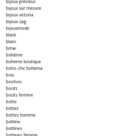
bijoux précieux
bijoux sur mesure
bijoux victoria
bijoux zag
bijouxmode
black
blanc
bmw
bohème
boheme boutique
boho chic boheme
bois
boohoo
boots
boots femme
botte
bottes
bottes homme
bottine
bottines
bottines femme