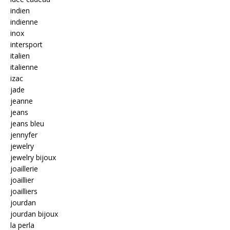
indien
indienne
inox
intersport
italien
italienne
izac
jade
jeanne
jeans
jeans bleu
jennyfer
jewelry
jewelry bijoux
joaillerie
joaillier
joailliers
jourdan
jourdan bijoux
la perla