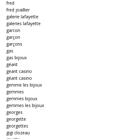
fred
fred joaillier
galerie lafayette
galeries lafayette
garcon
garçon
garçons
gas
gas bijoux
géant
geant casino
géant casino
gemme les bijoux
gemmes
gemmes bijoux
gemmes les bijoux
georges
georgette
georgettes
gigi clozeau