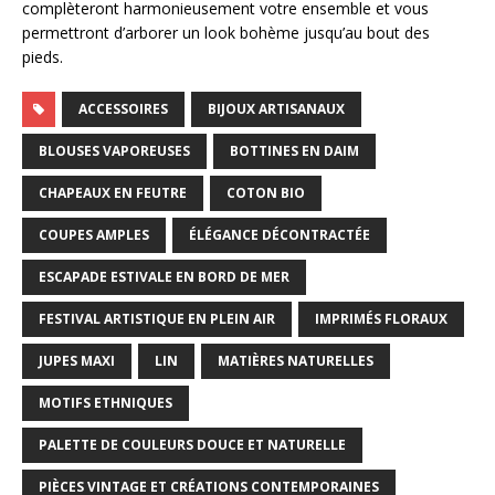
complèteront harmonieusement votre ensemble et vous
permettront d’arborer un look bohème jusqu’au bout des
pieds.
ACCESSOIRES
BIJOUX ARTISANAUX
BLOUSES VAPOREUSES
BOTTINES EN DAIM
CHAPEAUX EN FEUTRE
COTON BIO
COUPES AMPLES
ÉLÉGANCE DÉCONTRACTÉE
ESCAPADE ESTIVALE EN BORD DE MER
FESTIVAL ARTISTIQUE EN PLEIN AIR
IMPRIMÉS FLORAUX
JUPES MAXI
LIN
MATIÈRES NATURELLES
MOTIFS ETHNIQUES
PALETTE DE COULEURS DOUCE ET NATURELLE
PIÈCES VINTAGE ET CRÉATIONS CONTEMPORAINES