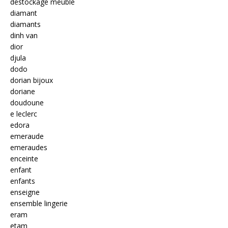
destockage meuble
diamant
diamants
dinh van
dior
djula
dodo
dorian bijoux
doriane
doudoune
e leclerc
edora
emeraude
emeraudes
enceinte
enfant
enfants
enseigne
ensemble lingerie
eram
etam