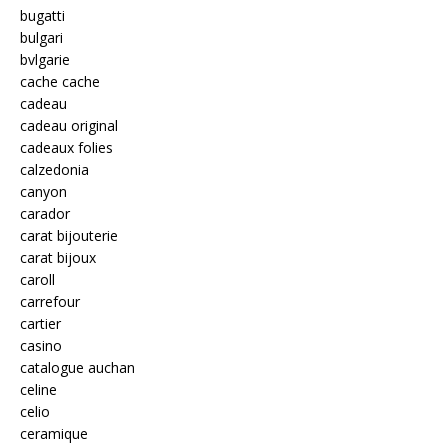
bugatti
bulgari
bvlgarie
cache cache
cadeau
cadeau original
cadeaux folies
calzedonia
canyon
carador
carat bijouterie
carat bijoux
caroll
carrefour
cartier
casino
catalogue auchan
celine
celio
ceramique