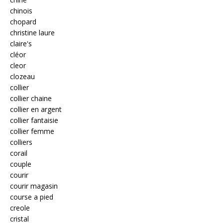
chinois
chopard
christine laure
claire's
cléor
cleor
clozeau
collier
collier chaine
collier en argent
collier fantaisie
collier femme
colliers
corail
couple
courir
courir magasin
course a pied
creole
cristal