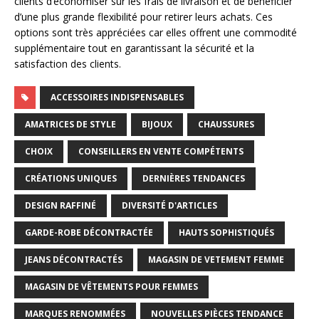
clients d’économiser sur les frais de livraison et de bénéficier
d’une plus grande flexibilité pour retirer leurs achats. Ces
options sont très appréciées car elles offrent une commodité
supplémentaire tout en garantissant la sécurité et la
satisfaction des clients.
ACCESSOIRES INDISPENSABLES
AMATRICES DE STYLE
BIJOUX
CHAUSSURES
CHOIX
CONSEILLERS EN VENTE COMPÉTENTS
CRÉATIONS UNIQUES
DERNIÈRES TENDANCES
DESIGN RAFFINÉ
DIVERSITÉ D'ARTICLES
GARDE-ROBE DÉCONTRACTÉE
HAUTS SOPHISTIQUÉS
JEANS DÉCONTRACTÉS
MAGASIN DE VETEMENT FEMME
MAGASIN DE VÊTEMENTS POUR FEMMES
MARQUES RENOMMÉES
NOUVELLES PIÈCES TENDANCE