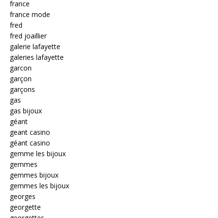
france
france mode
fred
fred joaillier
galerie lafayette
galeries lafayette
garcon
garçon
garçons
gas
gas bijoux
géant
geant casino
géant casino
gemme les bijoux
gemmes
gemmes bijoux
gemmes les bijoux
georges
georgette
georgettes