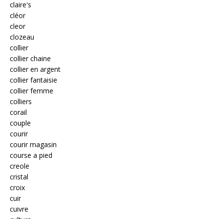
claire's
cléor
cleor
clozeau
collier
collier chaine
collier en argent
collier fantaisie
collier femme
colliers
corail
couple
courir
courir magasin
course a pied
creole
cristal
croix
cuir
cuivre