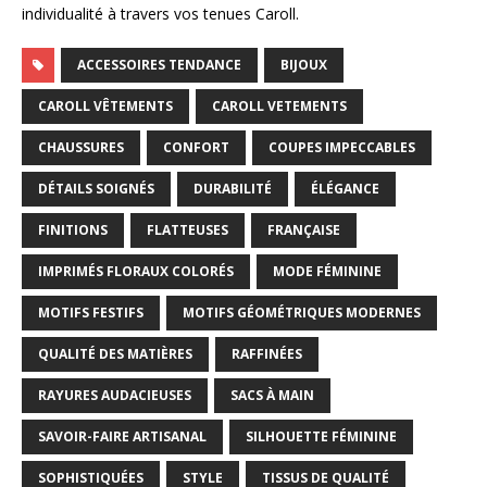
individualité à travers vos tenues Caroll.
ACCESSOIRES TENDANCE
BIJOUX
CAROLL VÊTEMENTS
CAROLL VETEMENTS
CHAUSSURES
CONFORT
COUPES IMPECCABLES
DÉTAILS SOIGNÉS
DURABILITÉ
ÉLÉGANCE
FINITIONS
FLATTEUSES
FRANÇAISE
IMPRIMÉS FLORAUX COLORÉS
MODE FÉMININE
MOTIFS FESTIFS
MOTIFS GÉOMÉTRIQUES MODERNES
QUALITÉ DES MATIÈRES
RAFFINÉES
RAYURES AUDACIEUSES
SACS À MAIN
SAVOIR-FAIRE ARTISANAL
SILHOUETTE FÉMININE
SOPHISTIQUÉES
STYLE
TISSUS DE QUALITÉ