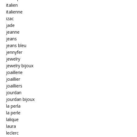
italien
italienne
izac
jade
jeanne
jeans
jeans bleu
jennyfer
jewelry
jewelry bijoux
joaillerie
joaillier
joailliers
jourdan
jourdan bijoux
la perla
la perle
lalique
laura
leclerc