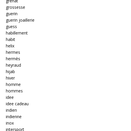
grenat
grossesse
guerin
guerin joaillerie
guess
habillement
habit
helix
hermes
hermès
heyraud
hijab
hiver
homme
hommes
idee
idee cadeau
indien
indienne
inox
intersport