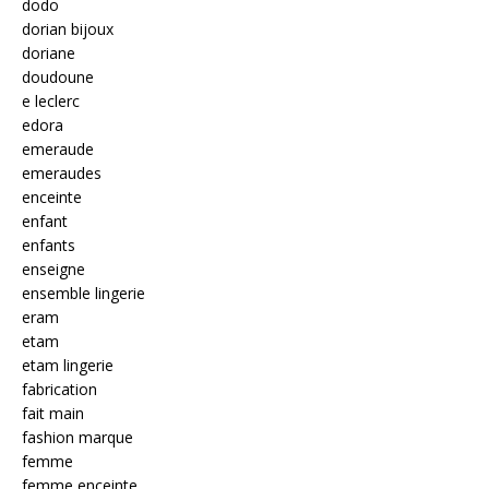
dodo
dorian bijoux
doriane
doudoune
e leclerc
edora
emeraude
emeraudes
enceinte
enfant
enfants
enseigne
ensemble lingerie
eram
etam
etam lingerie
fabrication
fait main
fashion marque
femme
femme enceinte