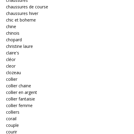
chaussures
chaussures de course
chaussures hiver
chic et boheme
chine
chinois
chopard
christine laure
claire's
cléor
cleor
clozeau
collier
collier chaine
collier en argent
collier fantaisie
collier femme
colliers
corail
couple
courir