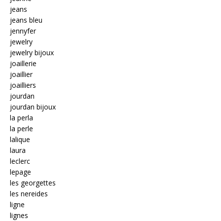
jeans
jeans bleu
jennyfer
jewelry
jewelry bijoux
joaillerie
joaillier
joailliers
jourdan
jourdan bijoux
la perla
la perle
lalique
laura
leclerc
lepage
les georgettes
les nereides
ligne
lignes