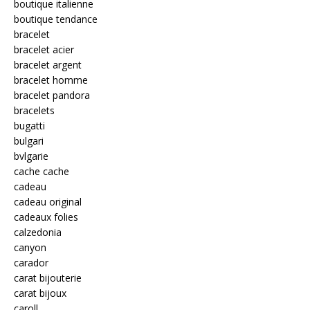
boutique italienne
boutique tendance
bracelet
bracelet acier
bracelet argent
bracelet homme
bracelet pandora
bracelets
bugatti
bulgari
bvlgarie
cache cache
cadeau
cadeau original
cadeaux folies
calzedonia
canyon
carador
carat bijouterie
carat bijoux
caroll