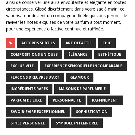
ainsi de conserver une aura envoûtante et élégante en toutes
circonstances. Glissé discrètement dans votre sac à main, ce
vaporisateur devient un compagnon fidèle qui vous permet de
raviver les notes exquises de votre parfum à tout moment,
pour une expérience olfactive continue et raffinée.
ACCORDS SUBTILS
ART OLFACTIF
CHIC
COMPOSITIONS UNIQUES
ÉLÉGANCE
ESTHÉTIQUE
EXCLUSIVITÉ
EXPÉRIENCE SENSORIELLE INCOMPARABLE
FLACONS D'ŒUVRES D'ART
GLAMOUR
INGRÉDIENTS RARES
MAISONS DE PARFUMERIE
PARFUM DE LUXE
PERSONNALITÉ
RAFFINEMENT
SAVOIR-FAIRE EXCEPTIONNEL
SOPHISTICATION
STYLE PERSONNEL
SYMBOLE INTEMPOREL