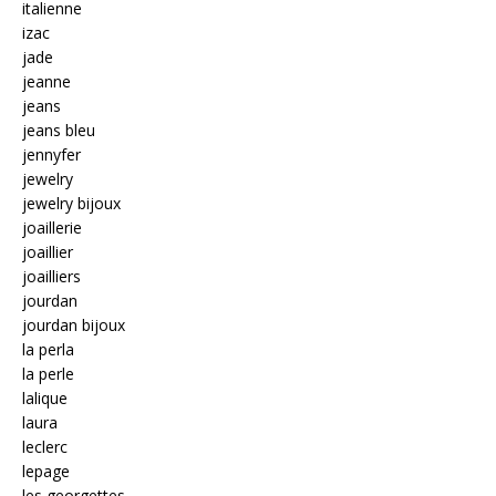
italienne
izac
jade
jeanne
jeans
jeans bleu
jennyfer
jewelry
jewelry bijoux
joaillerie
joaillier
joailliers
jourdan
jourdan bijoux
la perla
la perle
lalique
laura
leclerc
lepage
les georgettes