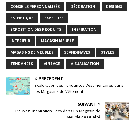
CONSEILS PERSONNALISÉS
DÉCORATION
DESIGNS
ESTHÉTIQUE
EXPERTISE
EXPOSITION DES PRODUITS
INSPIRATION
INTÉRIEUR
MAGASIN MEUBLE
MAGASINS DE MEUBLES
SCANDINAVES
STYLES
TENDANCES
VINTAGE
VISUALISATION
PRÉCÉDENT
Exploration des Tendances Vestimentaires dans
les Magasins de Vêtement
SUIVANT
Trouvez l’Inspiration Déco dans un Magasin de
Meuble de Qualité