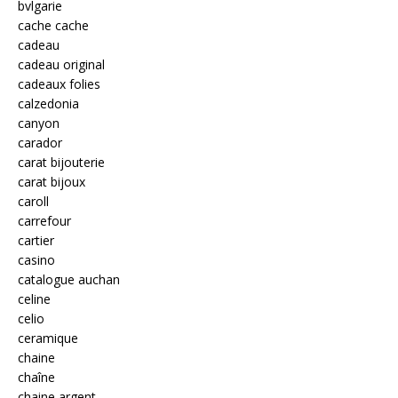
bvlgarie
cache cache
cadeau
cadeau original
cadeaux folies
calzedonia
canyon
carador
carat bijouterie
carat bijoux
caroll
carrefour
cartier
casino
catalogue auchan
celine
celio
ceramique
chaine
chaîne
chaine argent