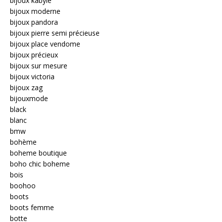
bijoux kabyle
bijoux moderne
bijoux pandora
bijoux pierre semi précieuse
bijoux place vendome
bijoux précieux
bijoux sur mesure
bijoux victoria
bijoux zag
bijouxmode
black
blanc
bmw
bohème
boheme boutique
boho chic boheme
bois
boohoo
boots
boots femme
botte