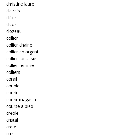
christine laure
claire's
cléor
cleor
clozeau
collier
collier chaine
collier en argent
collier fantaisie
collier femme
colliers
corail
couple
courir
courir magasin
course a pied
creole
cristal
croix
cuir