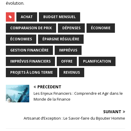
évolution.
ACHAT
BUDGET MENSUEL
COMPARAISON DE PRIX
DÉPENSES
ÉCONOMIE
ÉCONOMIES
ÉPARGNE RÉGULIÈRE
GESTION FINANCIÈRE
IMPRÉVUS
IMPRÉVUS FINANCIERS
OFFRE
PLANIFICATION
PROJETS À LONG TERME
REVENUS
PRÉCÉDENT
Les Enjeux Financiers : Comprendre et Agir dans le
Monde de la Finance
SUIVANT
Artisanat d’Exception : Le Savoir-faire du Bijoutier Homme