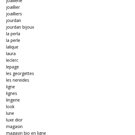
joaillerie
joaillier
joailliers
jourdan
jourdan bijoux
la perla
la perle
lalique
laura
leclerc
lepage
les georgettes
les nereides
ligne
lignes
lingerie
look
lune
luxe dior
magasin
magasin bio en ligne