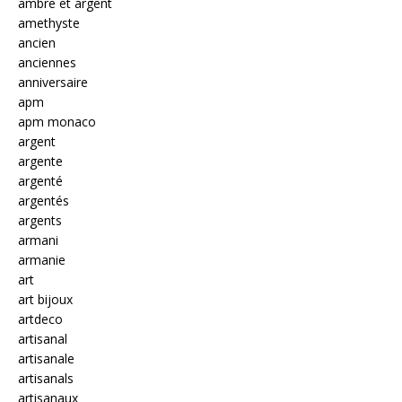
ambre et argent
amethyste
ancien
anciennes
anniversaire
apm
apm monaco
argent
argente
argenté
argentés
argents
armani
armanie
art
art bijoux
artdeco
artisanal
artisanale
artisanals
artisanaux