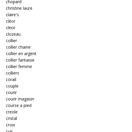
chopard
christine laure
claire's
cléor
cleor
clozeau
collier
collier chaine
collier en argent
collier fantaisie
collier femme
colliers
corail
couple
courir
courir magasin
course a pied
creole
cristal
croix
cuir