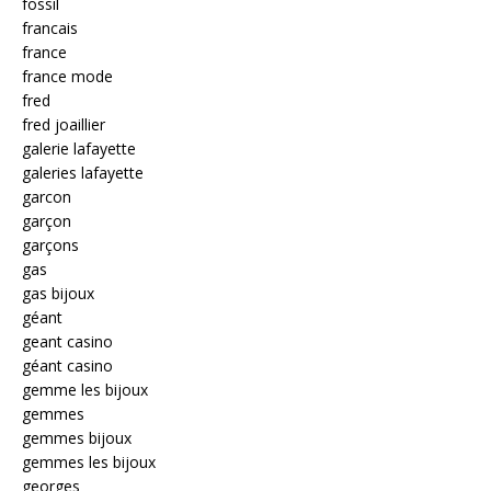
fossil
francais
france
france mode
fred
fred joaillier
galerie lafayette
galeries lafayette
garcon
garçon
garçons
gas
gas bijoux
géant
geant casino
géant casino
gemme les bijoux
gemmes
gemmes bijoux
gemmes les bijoux
georges