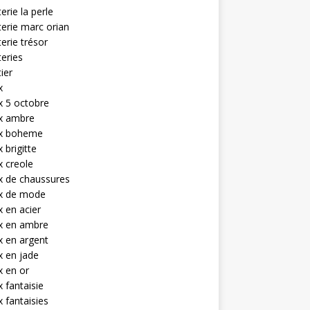
terie la perle
terie marc orian
terie trésor
teries
tier
x
x 5 octobre
ux ambre
ux boheme
 brigitte
x creole
x de chaussures
ux de mode
x en acier
x en ambre
x en argent
x en jade
x en or
x fantaisie
x fantaisies