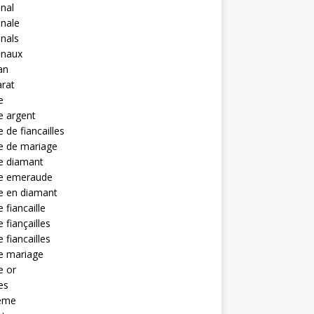
anal
anale
anals
anaux
an
rat
e
e argent
 de fiancailles
e de mariage
e diamant
e emeraude
e en diamant
 fiancaille
 fiançailles
 fiancailles
e mariage
e or
es
eme