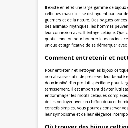
Il existe en effet une large gamme de bijou
celtiques masculins se distinguent par leur d
guerriers et de la nature. Des bagues ornée
des animaux mythiques, les hommes peuvent t
leur connexion avec l’héritage celtique. Que 
quotidienne ou pour honorer leurs racines ce
unique et significative de se démarquer avec
Comment entretenir et netto
Pour entretenir et nettoyer les bijoux celtiq
non abrasives afin de préserver leur beauté et
doux imbibé d’un produit spécifique pour l’arg
ternissement. Il est important d’éviter l’utili
endommager les motifs celtiques complexes. P
de les nettoyer avec un chiffon doux et hu
conseils simples, vous pourrez conserver vos 
leur symbolisme et de leur élégance intempor
Où trouver des bijoux celti