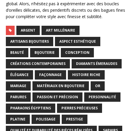
global. Alors, n’hésitez pas à expérimenter avec des boucles
d’oreilles délicates, des pendentifs discrets ou des bagues fines
pour compléter votre style avec finesse et subtilité.
ARGENT
ART MILLÉNAIRE
ARTISANS BIJOUTIERS
ASPECT ESTHÉTIQUE
BEAUTÉ
BIJOUTERIE
CONCEPTION
CRÉATIONS CONTEMPORAINES
DIAMANTS ÉMERAUDES
ÉLÉGANCE
FAÇONNAGE
HISTOIRE RICHE
MARIAGE
MATÉRIAUX EN BIJOUTERIE
OR
PARURES
PASSION ET PRÉCISION
PERSONNALITÉ
PHARAONS ÉGYPTIENS
PIERRES PRÉCIEUSES
PLATINE
POLISSAGE
PRESTIGE
QUALITÉ ET DURABILITÉ DES PIÈCES RÉALISÉES
SAPHIRS