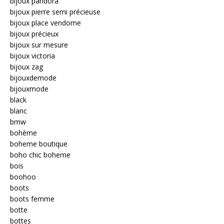
bijoux pandora
bijoux pierre semi précieuse
bijoux place vendome
bijoux précieux
bijoux sur mesure
bijoux victoria
bijoux zag
bijouxdemode
bijouxmode
black
blanc
bmw
bohème
boheme boutique
boho chic boheme
bois
boohoo
boots
boots femme
botte
bottes