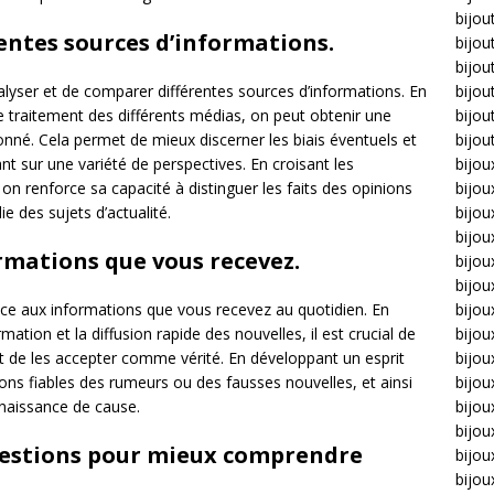
bijou
entes sources d’informations.
bijou
bijou
bijou
analyser et de comparer différentes sources d’informations. En
bijou
e traitement des différents médias, on peut obtenir une
bijou
onné. Cela permet de mieux discerner les biais éventuels et
bijou
nt sur une variété de perspectives. En croisant les
bijou
n renforce sa capacité à distinguer les faits des opinions
bijo
 des sujets d’actualité.
bijo
ormations que vous recevez.
bijoux
bijou
bijou
 face aux informations que vous recevez au quotidien. En
bijo
rmation et la diffusion rapide des nouvelles, il est crucial de
bijou
avant de les accepter comme vérité. En développant un esprit
bijou
ions fiables des rumeurs ou des fausses nouvelles, et ainsi
bijou
nnaissance de cause.
bijou
questions pour mieux comprendre
bijou
bijou