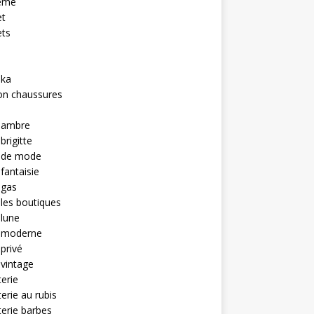
eme
et
ets
hka
on chaussures
u ambre
brigitte
u de mode
 fantaisie
 gas
 les boutiques
 lune
u moderne
 privé
 vintage
terie
terie au rubis
terie barbes