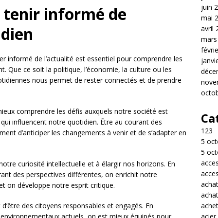
juin 
 tenir informé de
mai 
idien
avril
mars
févri
 informé de l’actualité est essentiel pour comprendre les
janvi
 Que ce soit la politique, l’économie, la culture ou les
déce
uotidiennes nous permet de rester connectés et de prendre
nove
octo
 mieux comprendre les défis auxquels notre société est
Ca
qui influencent notre quotidien. Être au courant des
123
nt d’anticiper les changements à venir et de s’adapter en
5 oct
5 oct
acces
notre curiosité intellectuelle et à élargir nos horizons. En
acces
ant des perspectives différentes, on enrichit notre
acha
on développe notre esprit critique.
acha
achet
t d’être des citoyens responsables et engagés. En
acier
t environnementaux actuels, on est mieux équipés pour