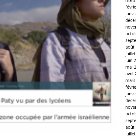
mars
févri
janvi
déce
nove
octo
sept
août
juille
juin 
mai 
avril
mars
févri
janvi
déce
nove
octo
sept
août
juille