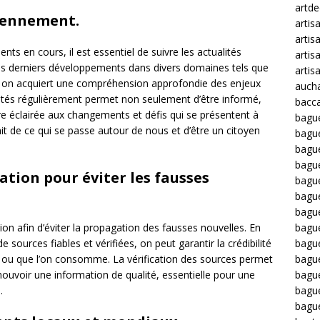
artd
diennement.
artis
artis
s en cours, il est essentiel de suivre les actualités
artis
es derniers développements dans divers domaines tels que
artis
ort, on acquiert une compréhension approfondie des enjeux
auch
lités régulièrement permet non seulement d’être informé,
bacca
re éclairée aux changements et défis qui se présentent à
bagu
it de ce qui se passe autour de nous et d’être un citoyen
bagu
bague
bagu
mation pour éviter les fausses
bagu
bagu
bagu
bague
ation afin d’éviter la propagation des fausses nouvelles. En
bague
 sources fiables et vérifiées, on peut garantir la crédibilité
bague
ge ou que l’on consomme. La vérification des sources permet
bagu
mouvoir une information de qualité, essentielle pour une
bagu
.
bagu