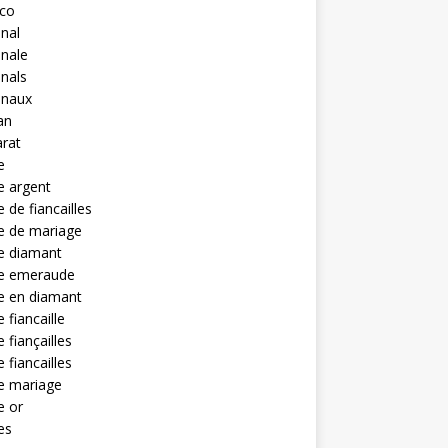
eco
anal
anale
anals
anaux
an
rat
e
e argent
 de fiancailles
e de mariage
e diamant
e emeraude
e en diamant
 fiancaille
 fiançailles
 fiancailles
e mariage
e or
es