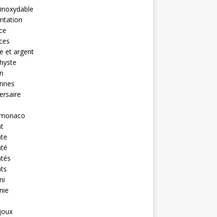
 inoxydable
ntation
nce
nces
 et argent
hyste
n
ennes
ersaire
monaco
t
nte
nté
ntés
ts
ni
nie
ijoux