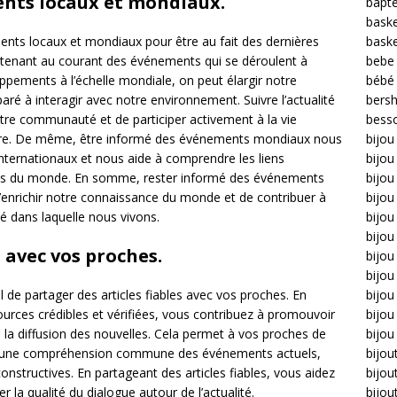
nts locaux et mondiaux.
bapt
bask
bask
ments locaux et mondiaux pour être au fait des dernières
bebe
e tenant au courant des événements qui se déroulent à
bébé
ppements à l’échelle mondiale, on peut élargir notre
bers
é à interagir avec notre environnement. Suivre l’actualité
bess
tre communauté et de participer activement à la vie
bijou
ntoure. De même, être informé des événements mondiaux nous
bijo
internationaux et nous aide à comprendre les liens
bijou 
ions du monde. En somme, rester informé des événements
bijo
enrichir notre connaissance du monde et de contribuer à
bijou
é dans laquelle nous vivons.
bijou
s avec vos proches.
bijou
bijou
bijo
el de partager des articles fiables avec vos proches. En
bijou
urces crédibles et vérifiées, vous contribuez à promouvoir
bijou
 la diffusion des nouvelles. Cela permet à vos proches de
bijou
ire une compréhension commune des événements actuels,
bijou
constructives. En partageant des articles fiables, vous aidez
bijou
r la qualité du dialogue autour de l’actualité.