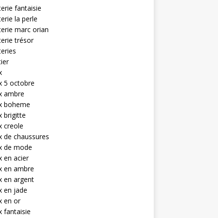
terie fantaisie
terie la perle
terie marc orian
terie trésor
teries
tier
x
x 5 octobre
ux ambre
ux boheme
 brigitte
x creole
x de chaussures
ux de mode
x en acier
x en ambre
x en argent
x en jade
x en or
x fantaisie