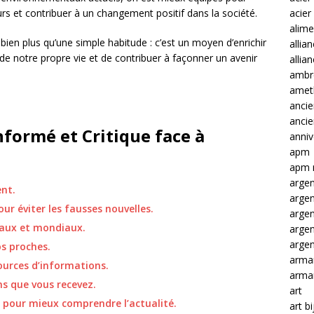
acier
urs et contribuer à un changement positif dans la société.
alime
 bien plus qu’une simple habitude : c’est un moyen d’enrichir
allia
e notre propre vie et de contribuer à façonner un avenir
allia
ambre
amet
ancie
anci
nformé et Critique face à
anniv
apm
apm 
argen
ent.
arge
our éviter les fausses nouvelles.
arge
caux et mondiaux.
arge
argen
os proches.
arma
ources d’informations.
arma
ns que vous recevez.
art
s pour mieux comprendre l’actualité.
art b