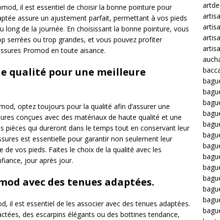
artd
d, il est essentiel de choisir la bonne pointure pour
artis
aptée assure un ajustement parfait, permettant à vos pieds
artis
u long de la journée. En choisissant la bonne pointure, vous
artis
rop serrées ou trop grandes, et vous pouvez profiter
artis
aussures Promod en toute aisance.
auch
bacca
e qualité pour une meilleure
bagu
bagu
bague
od, optez toujours pour la qualité afin d’assurer une
bagu
ussures conçues avec des matériaux de haute qualité et une
bagu
es pièces qui dureront dans le temps tout en conservant leur
bagu
ssures est essentielle pour garantir non seulement leur
bagu
e de vos pieds. Faites le choix de la qualité avec les
bague
iance, jour après jour.
bague
bague
omod avec des tenues adaptées.
bagu
bagu
 il est essentiel de les associer avec des tenues adaptées.
bagu
actées, des escarpins élégants ou des bottines tendance,