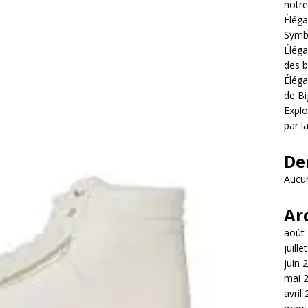
notre
Éléga
Symb
Éléga
des b
Éléga
de Bi
Explo
par l
De
Aucun
Ar
août
juille
juin 
mai 
avril