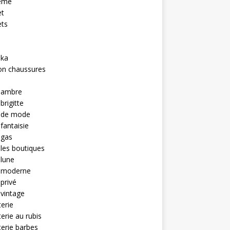
eme
et
ets
hka
on chaussures
u ambre
brigitte
u de mode
 fantaisie
 gas
 les boutiques
 lune
u moderne
 privé
 vintage
terie
terie au rubis
terie barbes