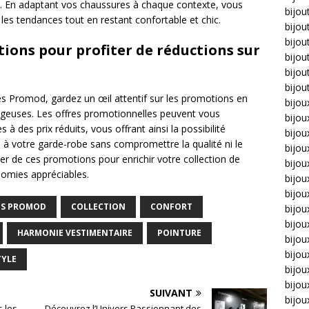
e. En adaptant vos chaussures à chaque contexte, vous
bijou
les tendances tout en restant confortable et chic.
bijou
bijou
ions pour profiter de réductions sur
bijou
bijou
bijou
 Promod, gardez un œil attentif sur les promotions en
bijou
tageuses. Les offres promotionnelles peuvent vous
bijou
à des prix réduits, vous offrant ainsi la possibilité
bijo
 à votre garde-robe sans compromettre la qualité ni le
bijo
er de ces promotions pour enrichir votre collection de
bijoux
omies appréciables.
bijou
bijou
ES PROMOD
COLLECTION
CONFORT
bijo
bijou
HARMONIE VESTIMENTAIRE
POINTURE
bijou
bijou
TYLE
bijou
bijou
SUIVANT
bijou
 les
Découvrez l’Univers Passionnant des