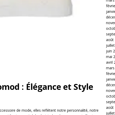
mars
févri
janvi
déce
nove
octo
sept
août
juille
juin 
mai 
avril
mars
févri
janvi
mod : Élégance et Style
déce
nove
octo
sept
août
ccessoire de mode, elles reflètent notre personnalité, notre
juille