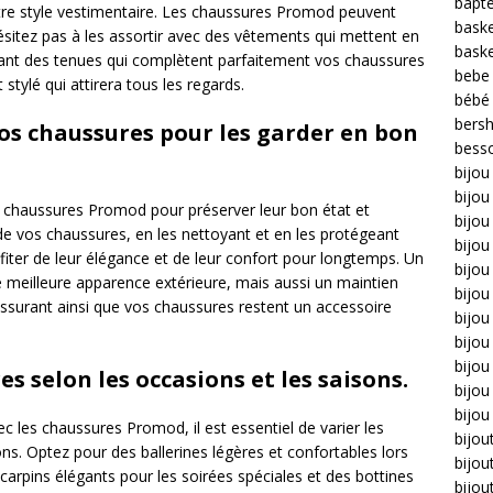
bapt
tre style vestimentaire. Les chaussures Promod peuvent
bask
’hésitez pas à les assortir avec des vêtements qui mettent en
bask
issant des tenues qui complètent parfaitement vos chaussures
bebe
tylé qui attirera tous les regards.
bébé
bers
os chaussures pour les garder en bon
bess
bijou
bijo
os chaussures Promod pour préserver leur bon état et
bijou 
 de vos chaussures, en les nettoyant et en les protégeant
bijo
iter de leur élégance et de leur confort pour longtemps. Un
bijou
e meilleure apparence extérieure, mais aussi un maintien
bijou
 assurant ainsi que vos chaussures restent un accessoire
bijou
bijou
bijo
es selon les occasions et les saisons.
bijou
bijou
c les chaussures Promod, il est essentiel de varier les
bijou
ns. Optez pour des ballerines légères et confortables lors
bijou
carpins élégants pour les soirées spéciales et des bottines
bijou