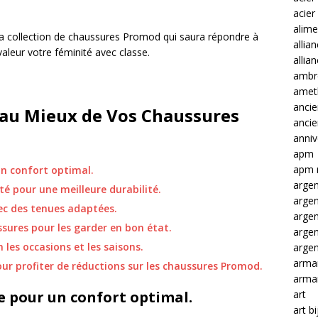
acier
alime
la collection de chaussures Promod qui saura répondre à
allia
leur votre féminité avec classe.
allia
ambre
amet
ancie
r au Mieux de Vos Chaussures
anci
anniv
apm
apm 
un confort optimal.
argen
é pour une meilleure durabilité.
arge
ec des tenues adaptées.
arge
sures pour les garder en bon état.
arge
 les occasions et les saisons.
argen
arma
ur profiter de réductions sur les chaussures Promod.
arma
art
e pour un confort optimal.
art b