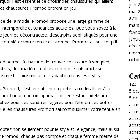
rquoi il est essentiel de choisir des chaussures qui allient
juin 
ue les chaussures Promod entrent en jeu.
mai 
avril
monde de la mode, Promod propose une large gamme de
mars
 intemporelle et tendances actuelles. Que vous soyez à la
févri
e journée décontractée, d’escarpins sophistiqués pour une
janvi
r compléter votre tenue d’automne, Promod a tout ce qu’il
déce
nove
octo
od permet à chacune de trouver chaussure à son pied,
eutres, des matières nobles comme le cuir aux tissus
Ca
 une histoire unique et s’adapte à tous les styles.
123
 Promod, c’est leur attention portée aux détails et à la
5 oct
ur offrir un confort optimal tout en restant fidèle aux
5 oct
tiez pour des sandales légères pour l’été ou des bottes
acces
 que les chaussures Promod sauront sublimer votre tenue en
acces
acha
acha
ptez non seulement pour le style et l’élégance, mais aussi
achet
 chez Promod, chaque pas compte et chaque femme mérite de
acier