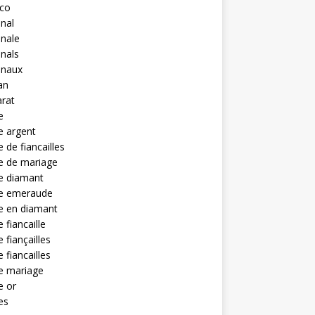
eco
anal
anale
anals
anaux
an
rat
e
e argent
 de fiancailles
e de mariage
e diamant
e emeraude
e en diamant
 fiancaille
 fiançailles
 fiancailles
e mariage
e or
es