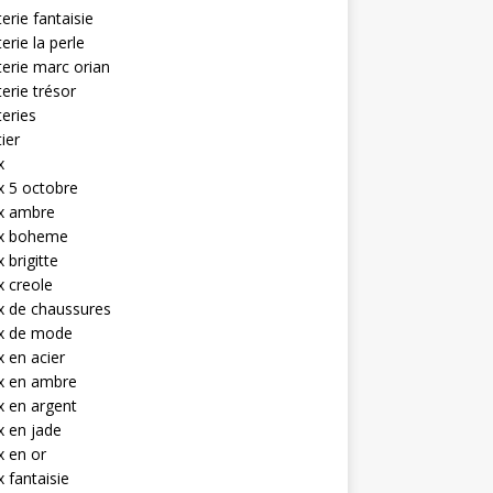
terie fantaisie
terie la perle
terie marc orian
terie trésor
teries
tier
x
x 5 octobre
ux ambre
ux boheme
 brigitte
x creole
x de chaussures
ux de mode
x en acier
x en ambre
x en argent
x en jade
x en or
x fantaisie