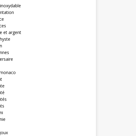
 inoxydable
ntation
nce
nces
 et argent
hyste
n
ennes
ersaire
monaco
t
nte
nté
ntés
ts
ni
nie
ijoux