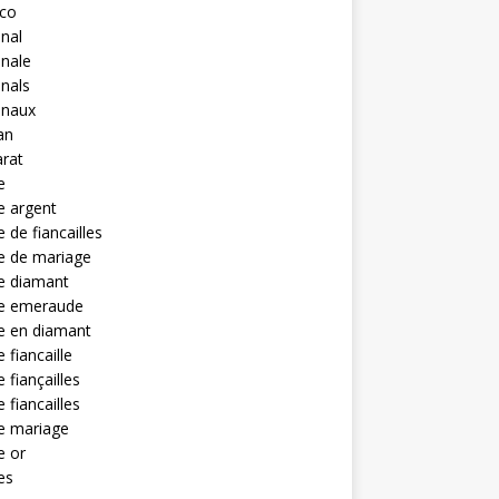
eco
anal
anale
anals
anaux
an
rat
e
e argent
 de fiancailles
e de mariage
e diamant
e emeraude
e en diamant
 fiancaille
 fiançailles
 fiancailles
e mariage
e or
es