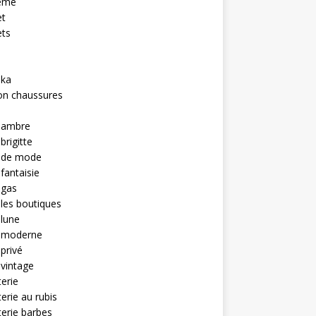
eme
et
ets
hka
on chaussures
u ambre
brigitte
u de mode
 fantaisie
 gas
 les boutiques
 lune
u moderne
 privé
 vintage
terie
terie au rubis
terie barbes