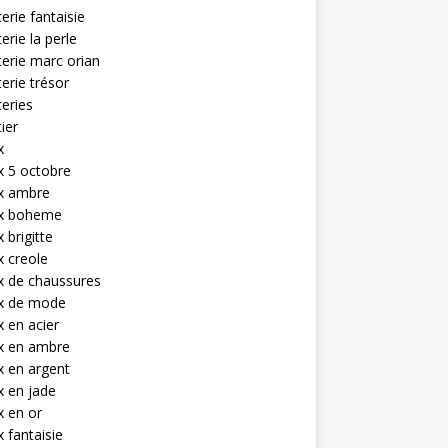
terie fantaisie
terie la perle
terie marc orian
terie trésor
teries
tier
x
x 5 octobre
ux ambre
ux boheme
 brigitte
x creole
x de chaussures
ux de mode
x en acier
x en ambre
x en argent
x en jade
x en or
x fantaisie