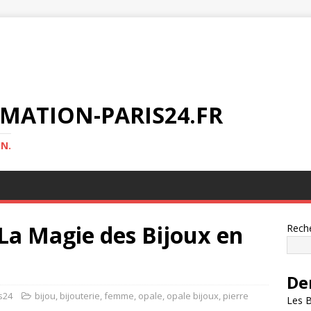
MATION-PARIS24.FR
N.
 La Magie des Bijoux en
Rech
De
s24
bijou
,
bijouterie
,
femme
,
opale
,
opale bijoux
,
pierre
Les B