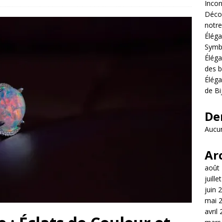
Incon
Décou
notre
Éléga
Symb
Éléga
des b
Éléga
de Bi
De
Aucun
Ar
août
juille
juin 
mai 
avril