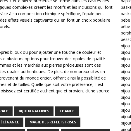
lières. Cette pierre précieuse se forme dans les cavités des
bapt
ques complexes créent les motifs et les inclusions qui font
bask
râce à sa composition chimique spécifique, l’opale peut
bask
des effets visuels captivants qui en font un choix populaire
bebe
orels.
bébé
bers
bess
bijou
opres bijoux ou pour ajouter une touche de couleur et
bijo
xiste plusieurs options pour trouver des opales de qualité.
bijou 
gemmes et les marchés aux pierres précieuses sont des
bijo
des opales authentiques. De plus, de nombreux sites en
bijou
provenant du monde entier, offrant ainsi la possibilité de
bijou
es et de tailles. Quelle que soit votre préférence, il est
bijou
hoisissez est certifiée authentique et provient d’une source
bijou
bijo
bijou
bijou
PALE
BIJOUX RAFFINÉS
CHANCE
bijou
ÉLÉGANCE
MAGIE DES REFLETS IRISÉS
bijou
bijou