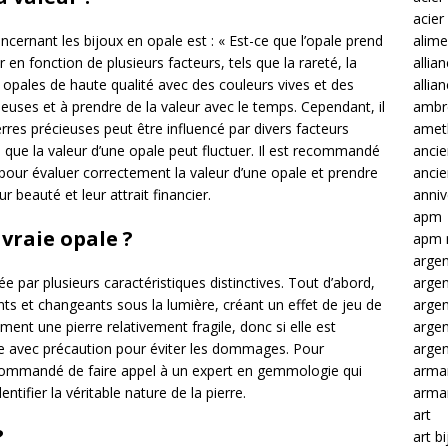
acier
rnant les bijoux en opale est : « Est-ce que l’opale prend
alime
r en fonction de plusieurs facteurs, tels que la rareté, la
allia
les opales de haute qualité avec des couleurs vives et des
allia
ieuses et à prendre de la valeur avec le temps. Cependant, il
ambre
res précieuses peut être influencé par divers facteurs
amet
que la valeur d’une opale peut fluctuer. Il est recommandé
ancie
pour évaluer correctement la valeur d’une opale et prendre
anci
r beauté et leur attrait financier.
anniv
apm
vraie opale ?
apm 
argen
e par plusieurs caractéristiques distinctives. Tout d’abord,
arge
nts et changeants sous la lumière, créant un effet de jeu de
arge
ment une pierre relativement fragile, donc si elle est
arge
tée avec précaution pour éviter les dommages. Pour
argen
 recommandé de faire appel à un expert en gemmologie qui
arma
ntifier la véritable nature de la pierre.
arma
art
?
art b