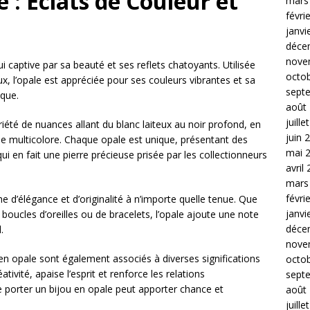
 : Éclats de Couleur et
mars
févri
janvi
déce
nove
i captive par sa beauté et ses reflets chatoyants. Utilisée
octo
ux, l’opale est appréciée pour ses couleurs vibrantes et sa
sept
ique.
août
juille
iété de nuances allant du blanc laiteux au noir profond, en
juin 
 le multicolore. Chaque opale est unique, présentant des
mai 
qui en fait une pierre précieuse prisée par les collectionneurs
avril
mars
févri
 d’élégance et d’originalité à n’importe quelle tenue. Que
janvi
 boucles d’oreilles ou de bracelets, l’opale ajoute une note
déce
.
nove
 en opale sont également associés à diverses significations
octo
tivité, apaise l’esprit et renforce les relations
sept
 porter un bijou en opale peut apporter chance et
août
juille