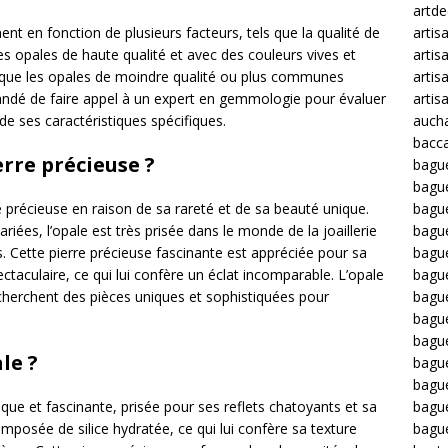
artd
ent en fonction de plusieurs facteurs, tels que la qualité de
artis
. Les opales de haute qualité et avec des couleurs vives et
artis
 que les opales de moindre qualité ou plus communes
artis
andé de faire appel à un expert en gemmologie pour évaluer
artis
de ses caractéristiques spécifiques.
auch
bacca
erre précieuse ?
bagu
bagu
 précieuse en raison de sa rareté et de sa beauté unique.
bague
riées, l’opale est très prisée dans le monde de la joaillerie
bagu
és. Cette pierre précieuse fascinante est appréciée pour sa
bagu
ctaculaire, ce qui lui confère un éclat incomparable. L’opale
bagu
cherchent des pièces uniques et sophistiquées pour
bagu
bague
bague
le ?
bague
bagu
que et fascinante, prisée pour ses reflets chatoyants et sa
bagu
omposée de silice hydratée, ce qui lui confère sa texture
bagu