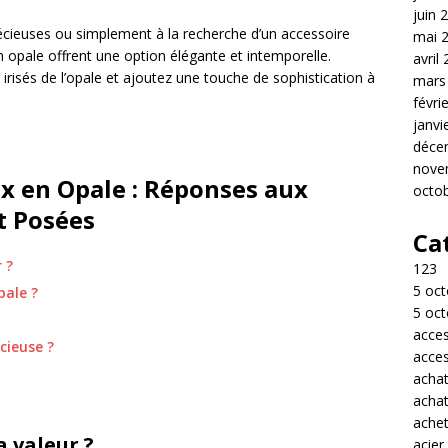
juin 
écieuses ou simplement à la recherche d’un accessoire
mai 
n opale offrent une option élégante et intemporelle.
avril
 irisés de l’opale et ajoutez une touche de sophistication à
mars
févri
janvi
déce
nove
ux en Opale : Réponses aux
octo
 Posées
Ca
 ?
123
5 oct
pale ?
5 oct
acces
cieuse ?
acces
acha
acha
achet
a valeur ?
acier