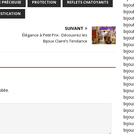
E PRÉCIEUSE
PROTECTION
REFLETS CHATOYANTS
bijou
bijou
ISTICATION
bijou
bijou
SUIVANT
bijou
Élégance à Petit Prix : Découvrez les
bijou
Bijoux Claire’s Tendance
bijou
bijou
bijo
bijo
bijoux
bijou
bijou
liée.
bijo
bijou
bijou
bijou
bijou
bijou
bijou