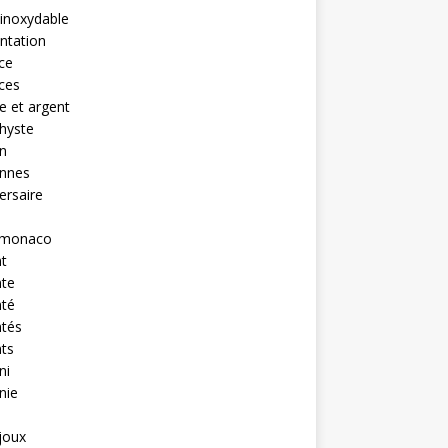
 inoxydable
ntation
nce
nces
 et argent
hyste
n
ennes
ersaire
monaco
t
nte
nté
ntés
ts
ni
nie
ijoux