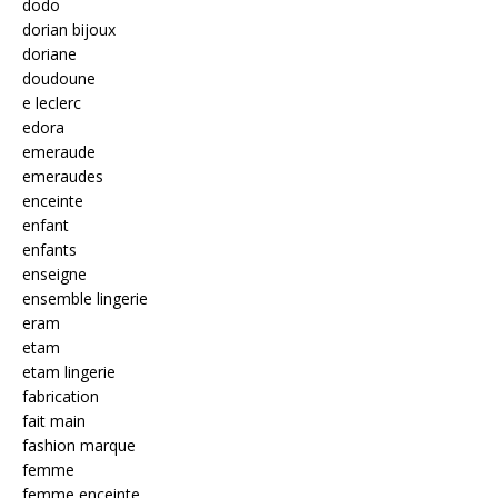
dodo
dorian bijoux
doriane
doudoune
e leclerc
edora
emeraude
emeraudes
enceinte
enfant
enfants
enseigne
ensemble lingerie
eram
etam
etam lingerie
fabrication
fait main
fashion marque
femme
femme enceinte