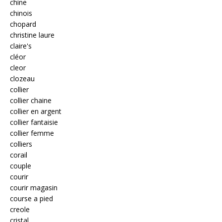
chine
chinois
chopard
christine laure
claire's
cléor
cleor
clozeau
collier
collier chaine
collier en argent
collier fantaisie
collier femme
colliers
corail
couple
courir
courir magasin
course a pied
creole
cristal