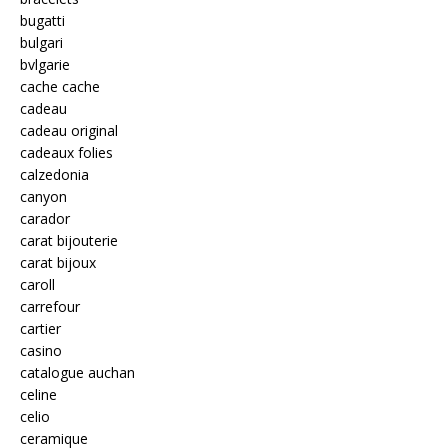
bugatti
bulgari
bvlgarie
cache cache
cadeau
cadeau original
cadeaux folies
calzedonia
canyon
carador
carat bijouterie
carat bijoux
caroll
carrefour
cartier
casino
catalogue auchan
celine
celio
ceramique