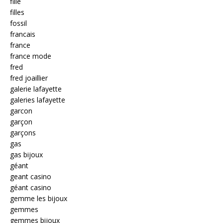
fille
filles
fossil
francais
france
france mode
fred
fred joaillier
galerie lafayette
galeries lafayette
garcon
garçon
garçons
gas
gas bijoux
géant
geant casino
géant casino
gemme les bijoux
gemmes
gemmes bijoux