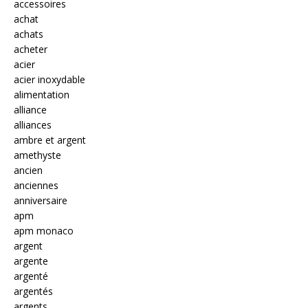
accessoires
achat
achats
acheter
acier
acier inoxydable
alimentation
alliance
alliances
ambre et argent
amethyste
ancien
anciennes
anniversaire
apm
apm monaco
argent
argente
argenté
argentés
argents