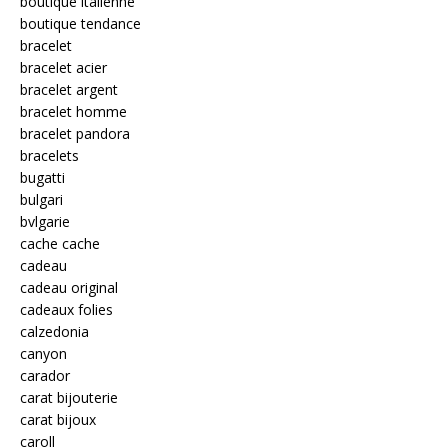
boutique italienne
boutique tendance
bracelet
bracelet acier
bracelet argent
bracelet homme
bracelet pandora
bracelets
bugatti
bulgari
bvlgarie
cache cache
cadeau
cadeau original
cadeaux folies
calzedonia
canyon
carador
carat bijouterie
carat bijoux
caroll