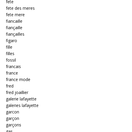
fete
fete des meres
fete mere
fiancaille
fiançaille
fiançailles
figaro
fille
filles
fossil
francais
france
france mode
fred
fred joaillier
galerie lafayette
galeries lafayette
garcon
garçon
garçons
gas