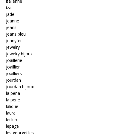
italienne
izac
jade
jeanne
jeans
jeans bleu
jennyfer
jewelry
jewelry bijoux
joaillerie
joaillier
joailliers
jourdan
jourdan bijoux
la perla
la perle
lalique
laura
leclerc
lepage
les georgettes