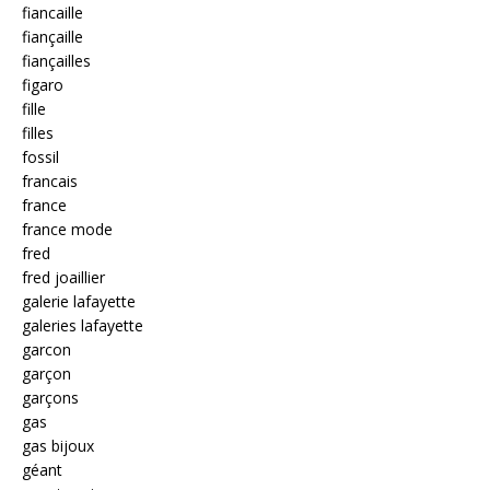
fiancaille
fiançaille
fiançailles
figaro
fille
filles
fossil
francais
france
france mode
fred
fred joaillier
galerie lafayette
galeries lafayette
garcon
garçon
garçons
gas
gas bijoux
géant