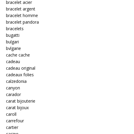
bracelet acier
bracelet argent
bracelet homme
bracelet pandora
bracelets
bugatti
bulgari
bvlgarie
cache cache
cadeau
cadeau original
cadeaux folies
calzedonia
canyon
carador
carat bijouterie
carat bijoux
caroll
carrefour
cartier
casino