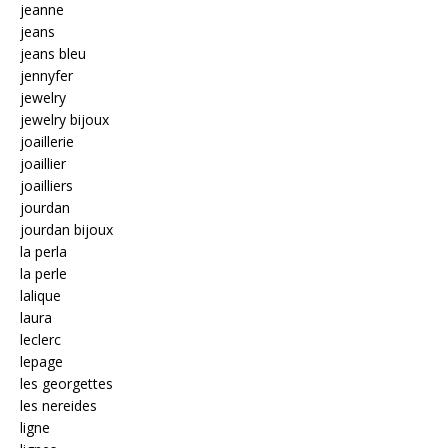
jeanne
jeans
jeans bleu
jennyfer
jewelry
jewelry bijoux
joaillerie
joaillier
joailliers
jourdan
jourdan bijoux
la perla
la perle
lalique
laura
leclerc
lepage
les georgettes
les nereides
ligne