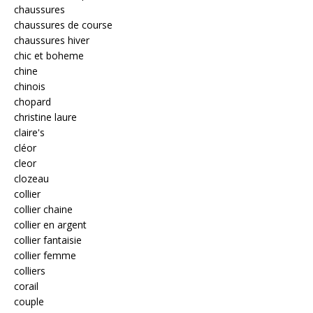
chaussures
chaussures de course
chaussures hiver
chic et boheme
chine
chinois
chopard
christine laure
claire's
cléor
cleor
clozeau
collier
collier chaine
collier en argent
collier fantaisie
collier femme
colliers
corail
couple