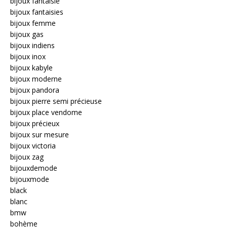
bijoux fantaisie
bijoux fantaisies
bijoux femme
bijoux gas
bijoux indiens
bijoux inox
bijoux kabyle
bijoux moderne
bijoux pandora
bijoux pierre semi précieuse
bijoux place vendome
bijoux précieux
bijoux sur mesure
bijoux victoria
bijoux zag
bijouxdemode
bijouxmode
black
blanc
bmw
bohème