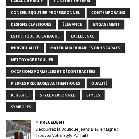
CARADOR BAGUE
CONFORT OPTIMAL
CONSEIL BIJOUTIER PROFESSIONNEL
CONTEMPORAINS
DESIGNS CLASSIQUES
ÉLÉGANCE
ENGAGEMENT
ESTHÉTIQUE DE LA BAGUE
EXCELLENCE
INDIVIDUALITÉ
MATÉRIAUX DURABLES OR 18 CARATS
NETTOYAGE RÉGULIER
OCCASIONS FORMELLES ET DÉCONTRACTÉES
PIERRES PRÉCIEUSES AUTHENTIQUES
QUALITÉ
RÉUSSITE
STYLE PERSONNEL
STYLES
SYMBOLES
PRÉCÉDENT
Découvrez la Boutique Jeans Bleu en Ligne :
Trouvez Votre Style Parfait !