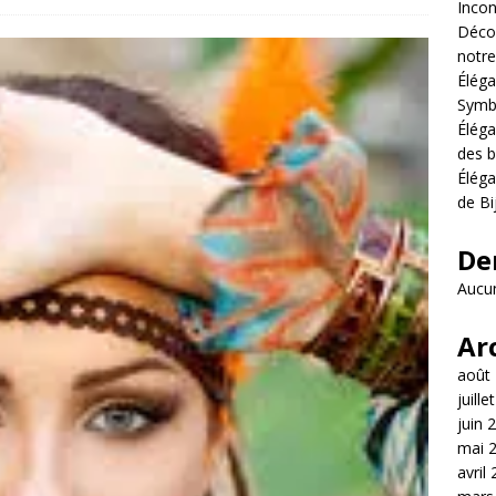
Incon
Décou
notre
Éléga
Symb
Éléga
des b
Éléga
de Bi
De
Aucun
Ar
août
juille
juin 
mai 
avril