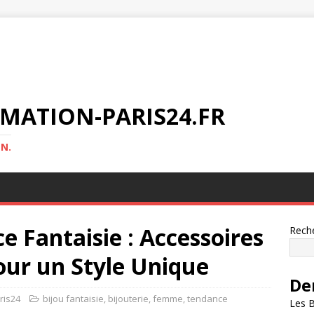
MATION-PARIS24.FR
N.
e Fantaisie : Accessoires
Rech
our un Style Unique
De
ris24
bijou fantaisie
,
bijouterie
,
femme
,
tendance
Les B