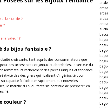
Posées sur les Bijoux Tendance
artd
artis
artis
artis
u fantaisie ?
artis
r ?
auch
bacca
e la valeur ?
bagu
bagu
du bijou fantaisie ?
bague
bagu
pularité croissante, tant auprès des consommateurs que
bagu
our des accessoires originaux et abordables, le secteur du
bagu
s consommateurs recherchent des pièces uniques et tendance
bagu
réativité des designers qui rivalisent d’ingéniosité pour
bague
à sa capacité à s’adapter rapidement aux nouvelles
bague
les, le marché du bijou fantaisie continue de prospérer en
bague
rsifié.
bagu
bagu
e couleur ?
bagu