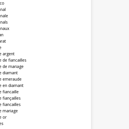
eco
anal
anale
anals
anaux
an
rat
e
e argent
 de fiancailles
e de mariage
e diamant
e emeraude
e en diamant
 fiancaille
 fiançailles
 fiancailles
e mariage
e or
es