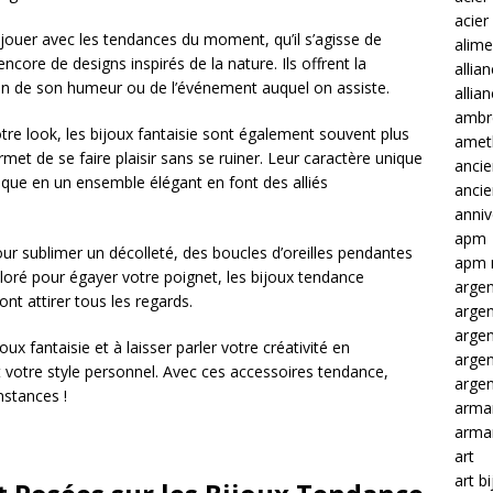
acier
jouer avec les tendances du moment, qu’il s’agisse de
alime
core de designs inspirés de la nature. Ils offrent la
allia
tion de son humeur ou de l’événement auquel on assiste.
allia
ambre
otre look, les bijoux fantaisie sont également souvent plus
amet
met de se faire plaisir sans se ruiner. Leur caractère unique
ancie
ique en un ensemble élégant en font des alliés
anci
anniv
apm
ur sublimer un décolleté, des boucles d’oreilles pendantes
apm 
loré pour égayer votre poignet, les bijoux tendance
argen
nt attirer tous les regards.
arge
arge
oux fantaisie et à laisser parler votre créativité en
arge
nt votre style personnel. Avec ces accessoires tendance,
argen
nstances !
arma
arma
art
art b