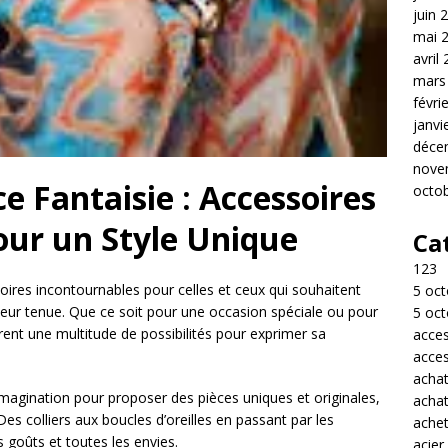
juin 
mai 
avril
mars
févri
janvi
déce
nove
e Fantaisie : Accessoires
octo
our un Style Unique
Ca
123
oires incontournables pour celles et ceux qui souhaitent
5 oct
à leur tenue. Que ce soit pour une occasion spéciale ou pour
5 oct
frent une multitude de possibilités pour exprimer sa
acces
acces
acha
d’imagination pour proposer des pièces uniques et originales,
acha
Des colliers aux boucles d’oreilles en passant par les
achet
s goûts et toutes les envies.
acier