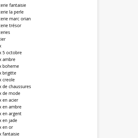
terie fantaisie
terie la perle
terie marc orian
terie trésor
teries
tier
x
x 5 octobre
ux ambre
ux boheme
 brigitte
x creole
x de chaussures
ux de mode
x en acier
x en ambre
x en argent
x en jade
x en or
x fantaisie