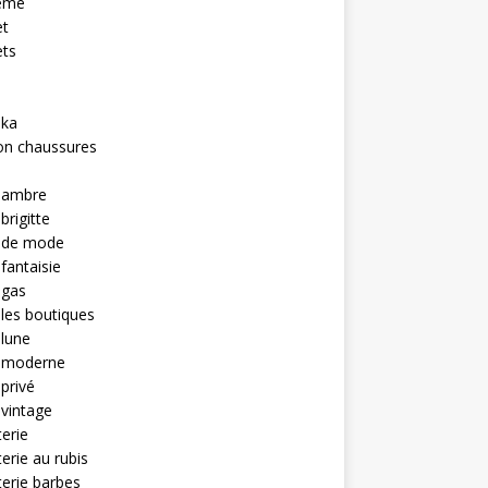
eme
et
ets
hka
on chaussures
u ambre
brigitte
u de mode
 fantaisie
 gas
 les boutiques
 lune
u moderne
 privé
 vintage
terie
terie au rubis
terie barbes