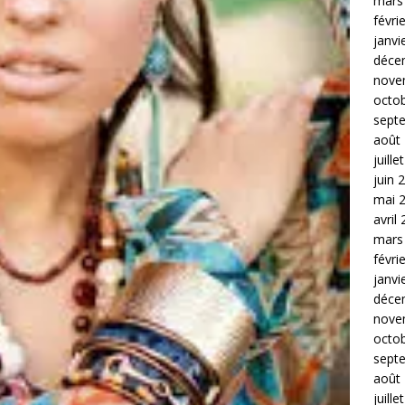
mars
févri
janvi
déce
nove
octo
sept
août
juille
juin 
mai 
avril
mars
févri
janvi
déce
nove
octo
sept
août
juille