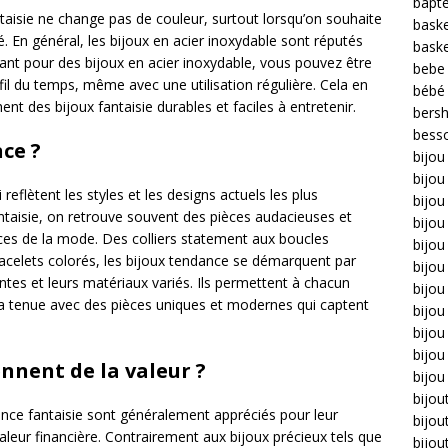
bapt
ntaisie ne change pas de couleur, surtout lorsqu’on souhaite
bask
é. En général, les bijoux en acier inoxydable sont réputés
bask
tant pour des bijoux en acier inoxydable, vous pouvez être
bebe
 fil du temps, même avec une utilisation régulière. Cela en
bébé
ent des bijoux fantaisie durables et faciles à entretenir.
bers
bess
ce ?
bijou
bijo
eflètent les styles et les designs actuels les plus
bijou 
ntaisie, on retrouve souvent des pièces audacieuses et
bijo
nces de la mode. Des colliers statement aux boucles
bijou
racelets colorés, les bijoux tendance se démarquent par
bijou
ntes et leurs matériaux variés. Ils permettent à chacun
bijou
sa tenue avec des pièces uniques et modernes qui captent
bijou
bijo
bijou
ennent de la valeur ?
bijou
bijou
dance fantaisie sont généralement appréciés pour leur
bijou
valeur financière. Contrairement aux bijoux précieux tels que
bijou