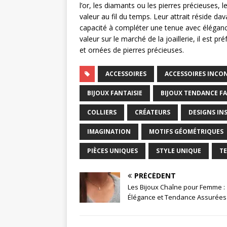
l’or, les diamants ou les pierres précieuses, 
valeur au fil du temps. Leur attrait réside dav
capacité à compléter une tenue avec élégance
valeur sur le marché de la joaillerie, il est 
et ornées de pierres précieuses.
ACCESSOIRES
ACCESSOIRES INC
BIJOUX FANTAISIE
BIJOUX TENDANCE FA
COLLIERS
CRÉATEURS
DESIGNS IN
IMAGINATION
MOTIFS GÉOMÉTRIQUES
PIÈCES UNIQUES
STYLE UNIQUE
T
PRÉCÉDENT
Les Bijoux Chaîne pour Femme :
Élégance et Tendance Assurées