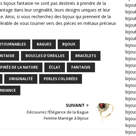
les bijoux fantaisie ne sont pas destinés à prendre de la
bijou
antage dans leur originalité, leurs designs uniques et leur
bijou
. Ainsi, si vous recherchez des bijoux qui prennent de la
bijou
préférable de vous tourner vers des pièces en métaux précieux
bijou
bijou
bijou
ONTOURNABLES
BAGUES
BIJOUX
bijou
bijou
NTAISIE
BOUCLES D'OREILLES
BRACELETS
bijo
bijo
SPIRÉS DE LA NATURE
ÉCLAT
FANTAISIE
bijoux
bijou
ORIGINALITÉ
PERLES COLORÉES
bijou
ENDANCE
bijo
bijou
SUIVANT
bijou
bijou
Découvrez l’Élégance de la Bague
Femme Manège à Bijoux
bijou
bijou
bijou