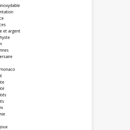
 inoxydable
ntation
nce
nces
 et argent
hyste
n
ennes
ersaire
monaco
t
nte
nté
ntés
ts
ni
nie
ijoux