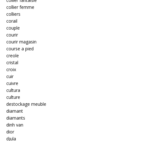
collier fantaisie
collier femme
colliers
corail
couple
courir
courir magasin
course a pied
creole
cristal
croix
cuir
cuivre
cultura
culture
destockage meuble
diamant
diamants
dinh van
dior
djula