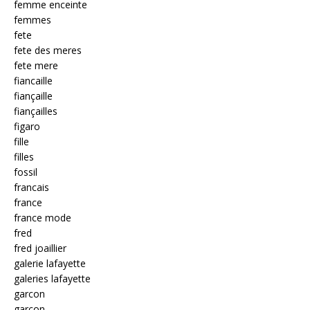
femme enceinte
femmes
fete
fete des meres
fete mere
fiancaille
fiançaille
fiançailles
figaro
fille
filles
fossil
francais
france
france mode
fred
fred joaillier
galerie lafayette
galeries lafayette
garcon
garçon