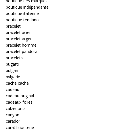
boutique des marques
boutique indépendante
boutique italienne
boutique tendance
bracelet
bracelet acier
bracelet argent
bracelet homme
bracelet pandora
bracelets
bugatti
bulgari
bvlgarie
cache cache
cadeau
cadeau original
cadeaux folies
calzedonia
canyon
carador
carat bijouterie